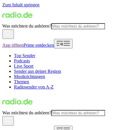
Zum Inhalt springen
Was möchtest du anhören?
App öffnen
Prime entdecken
Top Sender
Podcasts
Live Sport
Sender aus deiner Region
Musikrichtungen
Themen
Radiosender von A-Z
Was möchtest du anhören?