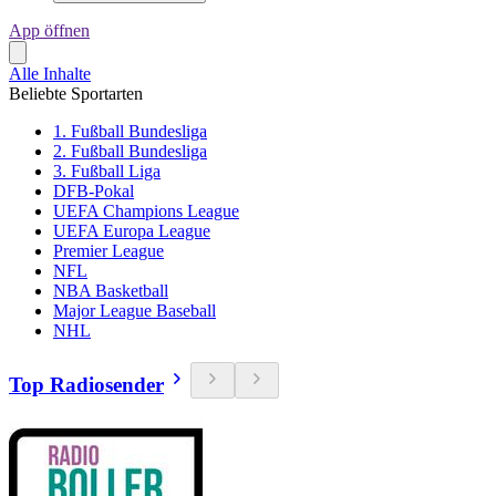
App öffnen
Alle Inhalte
Beliebte Sportarten
1. Fußball Bundesliga
2. Fußball Bundesliga
3. Fußball Liga
DFB-Pokal
UEFA Champions League
UEFA Europa League
Premier League
NFL
NBA Basketball
Major League Baseball
NHL
Top Radiosender