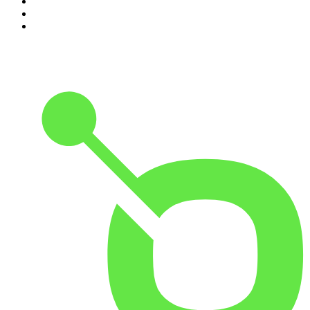
8
.
Kaulitz Hills - Senf aus Hollywood
9
.
Was jetzt?
10
.
Handelsblatt Morning Briefing - News aus Wirtschaft,
Politik und Finanzen