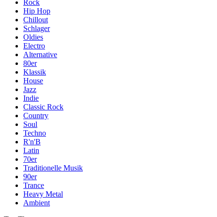
Rock
Hip Hop
Chillout
Schlager
Oldies
Electro
Alternative
80er
Klassik
House
Jazz
Indie
Classic Rock
Country
Soul
Techno
R'n'B
Latin
70er
Traditionelle Musik
90er
Trance
Heavy Metal
Ambient