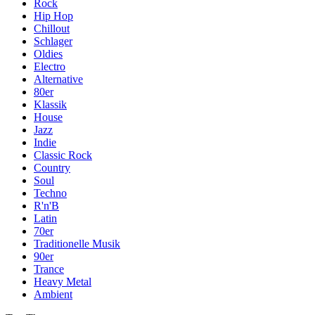
Rock
Hip Hop
Chillout
Schlager
Oldies
Electro
Alternative
80er
Klassik
House
Jazz
Indie
Classic Rock
Country
Soul
Techno
R'n'B
Latin
70er
Traditionelle Musik
90er
Trance
Heavy Metal
Ambient