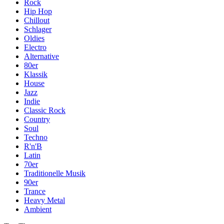
Rock
Hip Hop
Chillout
Schlager
Oldies
Electro
Alternative
80er
Klassik
House
Jazz
Indie
Classic Rock
Country
Soul
Techno
R'n'B
Latin
70er
Traditionelle Musik
90er
Trance
Heavy Metal
Ambient