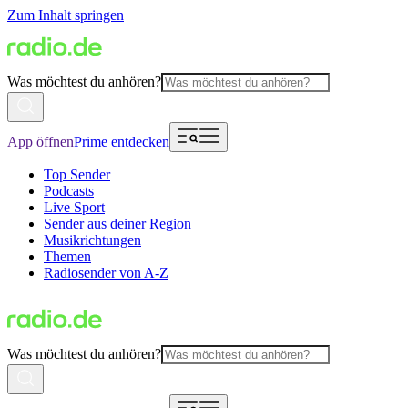
Zum Inhalt springen
Was möchtest du anhören?
App öffnen
Prime entdecken
Top Sender
Podcasts
Live Sport
Sender aus deiner Region
Musikrichtungen
Themen
Radiosender von A-Z
Was möchtest du anhören?