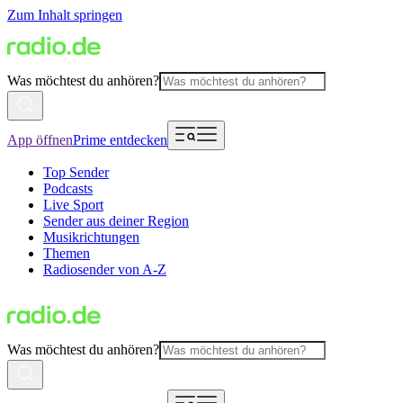
Zum Inhalt springen
Was möchtest du anhören?
App öffnen
Prime entdecken
Top Sender
Podcasts
Live Sport
Sender aus deiner Region
Musikrichtungen
Themen
Radiosender von A-Z
Was möchtest du anhören?