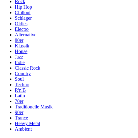
Rock
Hip Hop
Chillout
Schlager
Oldies
Electro
Alternative
80er
Klassik
House
Jazz
Indie
Classic Rock
Country
Soul
Techno
R'n'B
Latin
70er
Traditionelle Musik
90er
Trance
Heavy Metal
Ambient