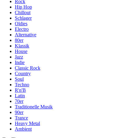
Rock
Hip Hop
Chillout
Schlager
Oldies
Electro
Alternative
80er
Klassik
House
Jazz
Indie
Classic Rock
Country
Soul
Techno
R'n'B
Latin
70er
Traditionelle Musik
90er
Trance
Heavy Metal
Ambient