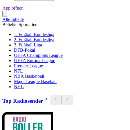
App öffnen
Alle Inhalte
Beliebte Sportarten
1. Fußball Bundesliga
2. Fußball Bundesliga
3. Fußball Liga
DFB-Pokal
UEFA Champions League
UEFA Europa League
Premier League
NFL
NBA Basketball
Major League Baseball
NHL
Top Radiosender