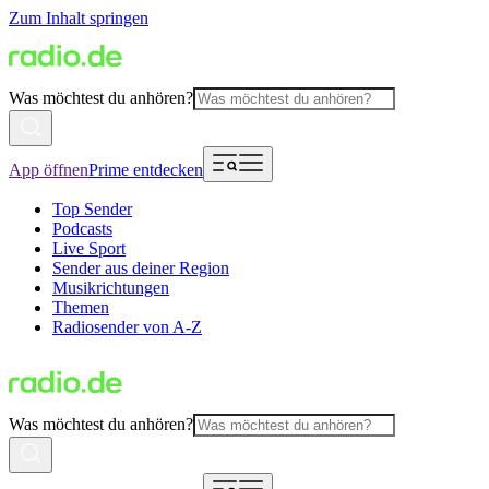
Zum Inhalt springen
Was möchtest du anhören?
App öffnen
Prime entdecken
Top Sender
Podcasts
Live Sport
Sender aus deiner Region
Musikrichtungen
Themen
Radiosender von A-Z
Was möchtest du anhören?