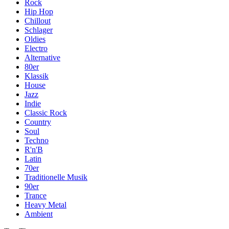
Rock
Hip Hop
Chillout
Schlager
Oldies
Electro
Alternative
80er
Klassik
House
Jazz
Indie
Classic Rock
Country
Soul
Techno
R'n'B
Latin
70er
Traditionelle Musik
90er
Trance
Heavy Metal
Ambient