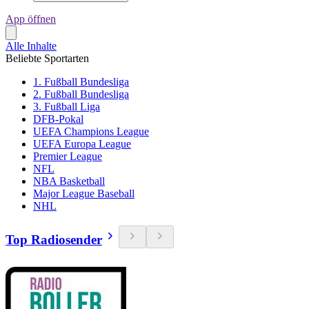
App öffnen
Alle Inhalte
Beliebte Sportarten
1. Fußball Bundesliga
2. Fußball Bundesliga
3. Fußball Liga
DFB-Pokal
UEFA Champions League
UEFA Europa League
Premier League
NFL
NBA Basketball
Major League Baseball
NHL
Top Radiosender