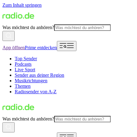
Zum Inhalt springen
Was möchtest du anhören?
App öffnen
Prime entdecken
Top Sender
Podcasts
Live Sport
Sender aus deiner Region
Musikrichtungen
Themen
Radiosender von A-Z
Was möchtest du anhören?