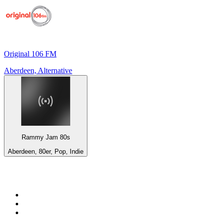
Original 106 FM
Aberdeen, Alternative
Rammy Jam 80s
Aberdeen, 80er, Pop, Indie
Top 100 auf
radio.de
1
.
Radio Bollerwagen
2
.
1LIVE
3
.
WDR 4 Ruhrgebiet