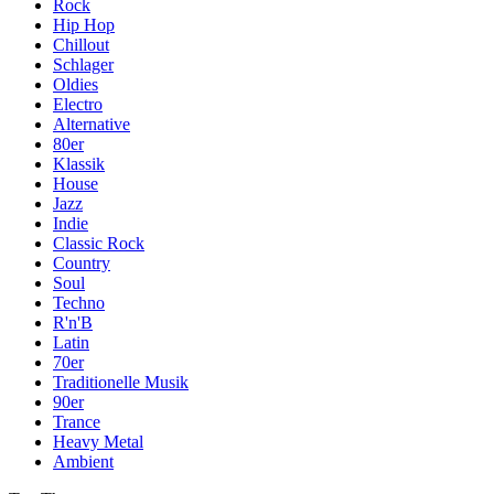
Rock
Hip Hop
Chillout
Schlager
Oldies
Electro
Alternative
80er
Klassik
House
Jazz
Indie
Classic Rock
Country
Soul
Techno
R'n'B
Latin
70er
Traditionelle Musik
90er
Trance
Heavy Metal
Ambient