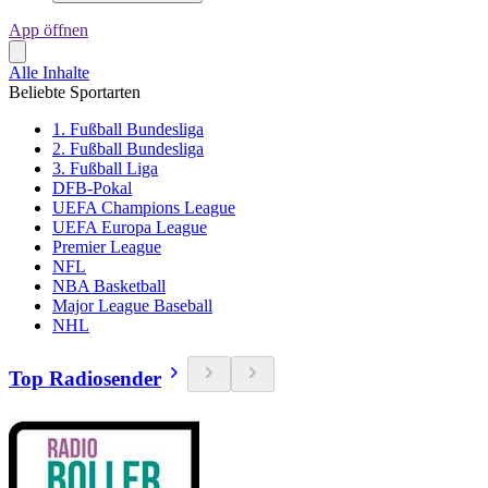
App öffnen
Alle Inhalte
Beliebte Sportarten
1. Fußball Bundesliga
2. Fußball Bundesliga
3. Fußball Liga
DFB-Pokal
UEFA Champions League
UEFA Europa League
Premier League
NFL
NBA Basketball
Major League Baseball
NHL
Top Radiosender