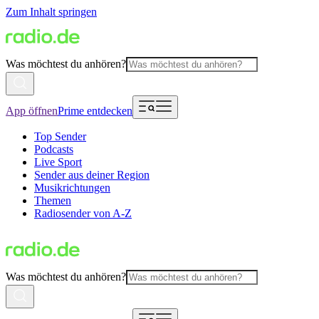
Zum Inhalt springen
Was möchtest du anhören?
App öffnen
Prime entdecken
Top Sender
Podcasts
Live Sport
Sender aus deiner Region
Musikrichtungen
Themen
Radiosender von A-Z
Was möchtest du anhören?