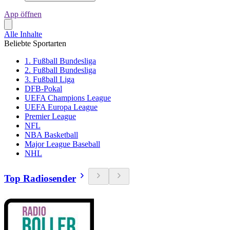
App öffnen
Alle Inhalte
Beliebte Sportarten
1. Fußball Bundesliga
2. Fußball Bundesliga
3. Fußball Liga
DFB-Pokal
UEFA Champions League
UEFA Europa League
Premier League
NFL
NBA Basketball
Major League Baseball
NHL
Top Radiosender