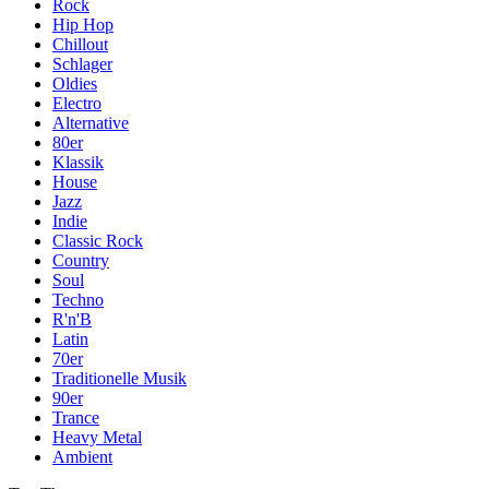
Rock
Hip Hop
Chillout
Schlager
Oldies
Electro
Alternative
80er
Klassik
House
Jazz
Indie
Classic Rock
Country
Soul
Techno
R'n'B
Latin
70er
Traditionelle Musik
90er
Trance
Heavy Metal
Ambient