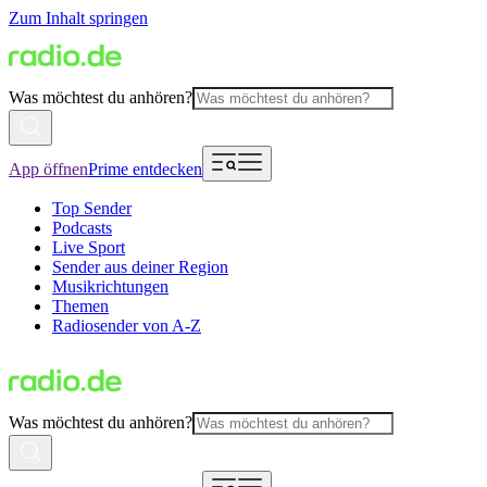
Zum Inhalt springen
Was möchtest du anhören?
App öffnen
Prime entdecken
Top Sender
Podcasts
Live Sport
Sender aus deiner Region
Musikrichtungen
Themen
Radiosender von A-Z
Was möchtest du anhören?