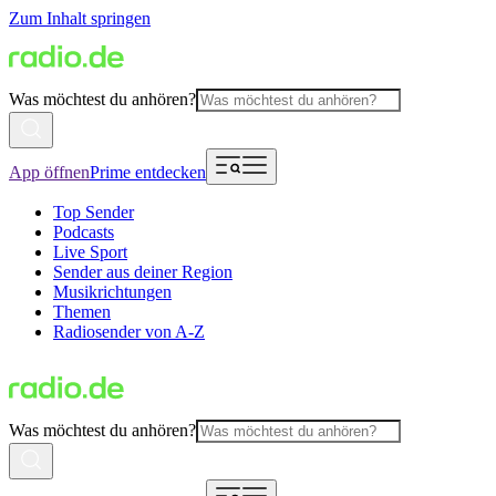
Zum Inhalt springen
Was möchtest du anhören?
App öffnen
Prime entdecken
Top Sender
Podcasts
Live Sport
Sender aus deiner Region
Musikrichtungen
Themen
Radiosender von A-Z
Was möchtest du anhören?