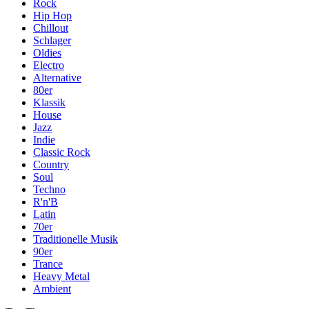
Rock
Hip Hop
Chillout
Schlager
Oldies
Electro
Alternative
80er
Klassik
House
Jazz
Indie
Classic Rock
Country
Soul
Techno
R'n'B
Latin
70er
Traditionelle Musik
90er
Trance
Heavy Metal
Ambient