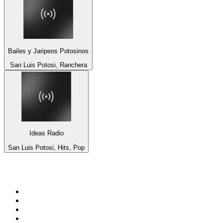
Bailes y Jaripeos Potosinos
San Luis Potosi, Ranchera
Ideas Radio
San Luis Potosi, Hits, Pop
Top 100 auf
radio.de
1
.
Radio Bollerwagen
2
.
1LIVE
3
.
WDR 4 Ruhrgebiet
4
.
ANTENNE BAYERN