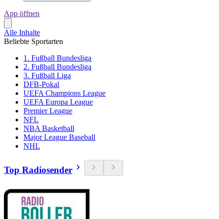
App öffnen
Alle Inhalte
Beliebte Sportarten
1. Fußball Bundesliga
2. Fußball Bundesliga
3. Fußball Liga
DFB-Pokal
UEFA Champions League
UEFA Europa League
Premier League
NFL
NBA Basketball
Major League Baseball
NHL
Top Radiosender