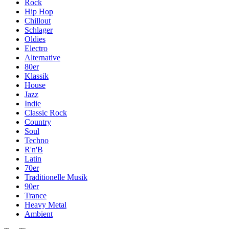
Rock
Hip Hop
Chillout
Schlager
Oldies
Electro
Alternative
80er
Klassik
House
Jazz
Indie
Classic Rock
Country
Soul
Techno
R'n'B
Latin
70er
Traditionelle Musik
90er
Trance
Heavy Metal
Ambient