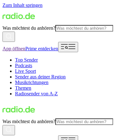
Zum Inhalt springen
Was möchtest du anhören?
App öffnen
Prime entdecken
Top Sender
Podcasts
Live Sport
Sender aus deiner Region
Musikrichtungen
Themen
Radiosender von A-Z
Was möchtest du anhören?