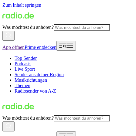
Zum Inhalt springen
Was möchtest du anhören?
App öffnen
Prime entdecken
Top Sender
Podcasts
Live Sport
Sender aus deiner Region
Musikrichtungen
Themen
Radiosender von A-Z
Was möchtest du anhören?