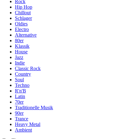
Rock
Hip Hop
Chillout
Schlager
Oldies
Electro
Alternative
80er
Klassik
House
Jazz
Indie
Classic Rock
Country
Soul
Techno
R'n'B
Latin
70er
Traditionelle Musik
90er
Trance
Heavy Metal
Ambient