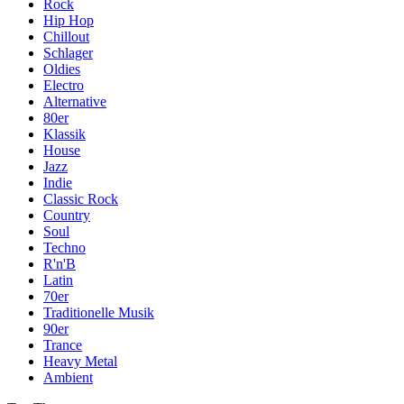
Rock
Hip Hop
Chillout
Schlager
Oldies
Electro
Alternative
80er
Klassik
House
Jazz
Indie
Classic Rock
Country
Soul
Techno
R'n'B
Latin
70er
Traditionelle Musik
90er
Trance
Heavy Metal
Ambient