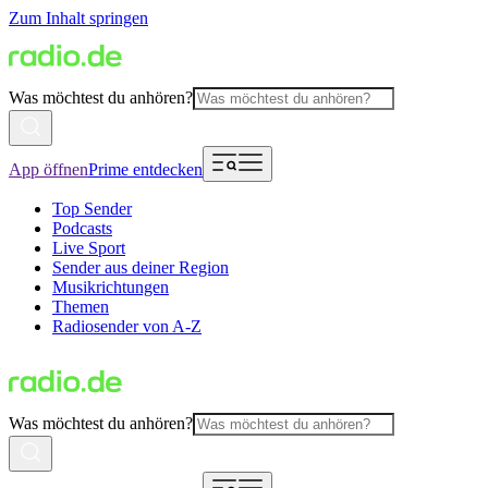
Zum Inhalt springen
Was möchtest du anhören?
App öffnen
Prime entdecken
Top Sender
Podcasts
Live Sport
Sender aus deiner Region
Musikrichtungen
Themen
Radiosender von A-Z
Was möchtest du anhören?