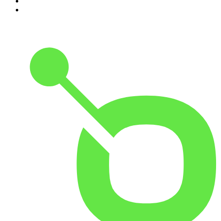
9
.
MORD AUF EX
10
.
Gemischtes Hack