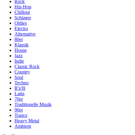
Rock
Hip Hop
Chillout
Schlager
Oldies
Electro
Alternative
80er
Klassik
House
Jazz
Indie
Classic Rock
Country
Soul
Techno
R'n'B
Latin
70er
Traditionelle Musik
90er
Trance
Heavy Metal
Ambient