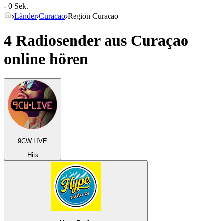
- 0 Sek.
Länder
Curacao
Region Curaçao
4 Radiosender aus
Curaçao
online hören
9CW.LIVE
Hits