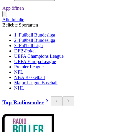
App öffnen
Alle Inhalte
Beliebte Sportarten
1. Fußball Bundesliga
2. Fußball Bundesliga
3. Fußball Liga
DFB-Pokal
UEFA Champions League
UEFA Europa League
Premier League
NFL
NBA Basketball
Major League Baseball
NHL
Top Radiosender