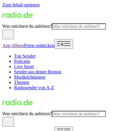
Zum Inhalt springen
Was möchtest du anhören?
App öffnen
Prime entdecken
Top Sender
Podcasts
Live Sport
Sender aus deiner Region
Musikrichtungen
Themen
Radiosender von A-Z
Was möchtest du anhören?