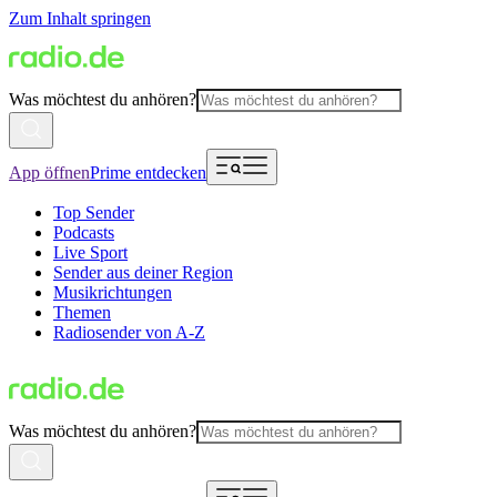
Zum Inhalt springen
Was möchtest du anhören?
App öffnen
Prime entdecken
Top Sender
Podcasts
Live Sport
Sender aus deiner Region
Musikrichtungen
Themen
Radiosender von A-Z
Was möchtest du anhören?