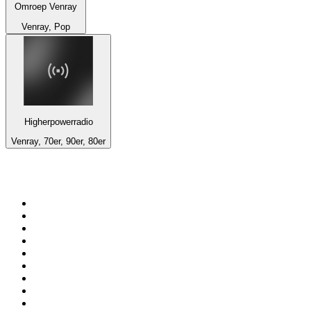
Omroep Venray
Venray, Pop
Higherpowerradio
Venray, 70er, 90er, 80er
Top 100 auf
radio.de
1
.
Radio Bollerwagen
2
.
1LIVE
3
.
WDR 4 Ruhrgebiet
4
.
ANTENNE BAYERN
5
.
SWR3
6
.
SUNSHINE LIVE
7
.
bigFM
8
.
Radio Paloma - 100% Deutscher Schlager
9
.
Deutschlandfunk