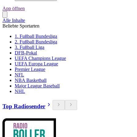
App öffnen
Alle Inhalte
Beliebte Sportarten
1. Fußball Bundesliga
2. Fußball Bundesliga
3. Fußball Liga
DFB-Pokal
UEFA Champions League
UEFA Europa League
Premier League
NFL
NBA Basketball
Major League Baseball
NHL
Top Radiosender