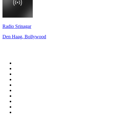
Radio Srinagar
Den Haag, Bollywood
Top 100 auf
radio.de
1
.
Radio Bollerwagen
2
.
1LIVE
3
.
ANTENNE BAYERN
4
.
WDR 4 Ruhrgebiet
5
.
SWR3
6
.
SUNSHINE LIVE
7
.
bigFM
8
.
Radio Paloma - 100% Deutscher Schlager
9
.
Deutschlandfunk
10
.
Ballermann Radio
Top 100 Podcasts in
Deutschland