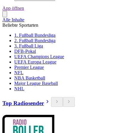
App öffnen
Alle Inhalte
Beliebte Sportarten
1. Fußball Bundesliga
2. Fußball Bundesliga
3. Fußball Liga
DFB-Pokal
UEFA Champions League
UEFA Europa League
Premier League
NFL
NBA Basketball
Major League Baseball
NHL
Top Radiosender