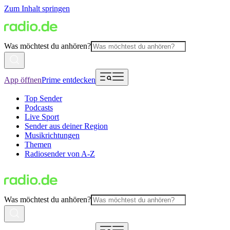
Zum Inhalt springen
Was möchtest du anhören?
App öffnen
Prime entdecken
Top Sender
Podcasts
Live Sport
Sender aus deiner Region
Musikrichtungen
Themen
Radiosender von A-Z
Was möchtest du anhören?