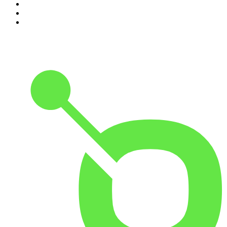
8
.
Kaulitz Hills - Senf aus Hollywood
9
.
Was jetzt?
10
.
Handelsblatt Morning Briefing - News aus Wirtschaft,
Politik und Finanzen