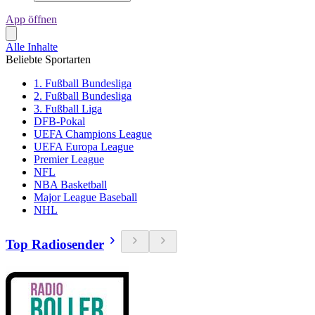
App öffnen
Alle Inhalte
Beliebte Sportarten
1. Fußball Bundesliga
2. Fußball Bundesliga
3. Fußball Liga
DFB-Pokal
UEFA Champions League
UEFA Europa League
Premier League
NFL
NBA Basketball
Major League Baseball
NHL
Top Radiosender