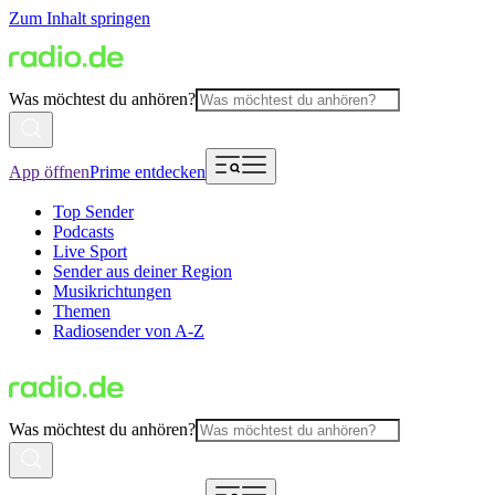
Zum Inhalt springen
Was möchtest du anhören?
App öffnen
Prime entdecken
Top Sender
Podcasts
Live Sport
Sender aus deiner Region
Musikrichtungen
Themen
Radiosender von A-Z
Was möchtest du anhören?