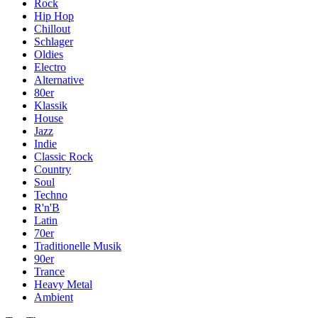
Rock
Hip Hop
Chillout
Schlager
Oldies
Electro
Alternative
80er
Klassik
House
Jazz
Indie
Classic Rock
Country
Soul
Techno
R'n'B
Latin
70er
Traditionelle Musik
90er
Trance
Heavy Metal
Ambient