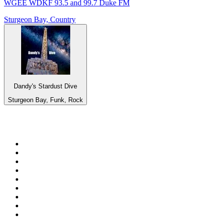
WGEE WDKF 93.5 and 99.7 Duke FM
Sturgeon Bay, Country
Dandy's Stardust Dive
Sturgeon Bay, Funk, Rock
Top 100 auf
radio.de
1
.
Radio Bollerwagen
2
.
1LIVE
3
.
ANTENNE BAYERN
4
.
WDR 4 Ruhrgebiet
5
.
SWR3
6
.
SUNSHINE LIVE
7
.
bigFM
8
.
Radio Paloma - 100% Deutscher Schlager
9
.
Deutschlandfunk