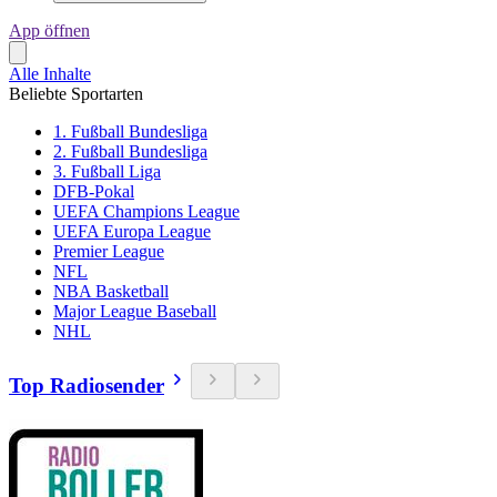
App öffnen
Alle Inhalte
Beliebte Sportarten
1. Fußball Bundesliga
2. Fußball Bundesliga
3. Fußball Liga
DFB-Pokal
UEFA Champions League
UEFA Europa League
Premier League
NFL
NBA Basketball
Major League Baseball
NHL
Top Radiosender