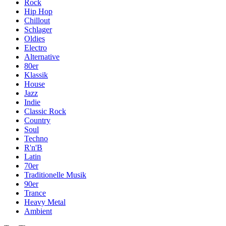
Rock
Hip Hop
Chillout
Schlager
Oldies
Electro
Alternative
80er
Klassik
House
Jazz
Indie
Classic Rock
Country
Soul
Techno
R'n'B
Latin
70er
Traditionelle Musik
90er
Trance
Heavy Metal
Ambient