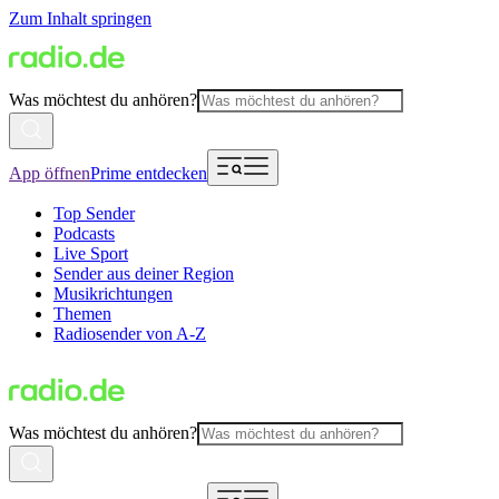
Zum Inhalt springen
Was möchtest du anhören?
App öffnen
Prime entdecken
Top Sender
Podcasts
Live Sport
Sender aus deiner Region
Musikrichtungen
Themen
Radiosender von A-Z
Was möchtest du anhören?