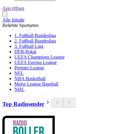
App öffnen
Alle Inhalte
Beliebte Sportarten
1. Fußball Bundesliga
2. Fußball Bundesliga
3. Fußball Liga
DFB-Pokal
UEFA Champions League
UEFA Europa League
Premier League
NFL
NBA Basketball
Major League Baseball
NHL
Top Radiosender