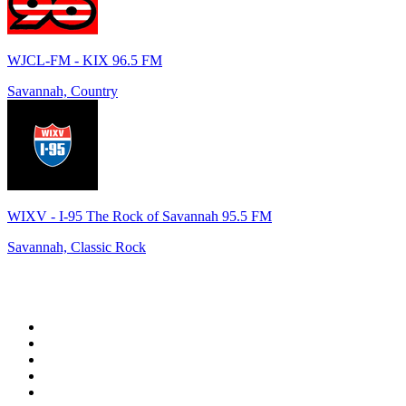
WJCL-FM - KIX 96.5 FM
Savannah, Country
WIXV - I-95 The Rock of Savannah 95.5 FM
Savannah, Classic Rock
Top 100 auf
radio.de
1
.
Radio Bollerwagen
2
.
1LIVE
3
.
WDR 4 Ruhrgebiet
4
.
ANTENNE BAYERN
5
.
SWR3