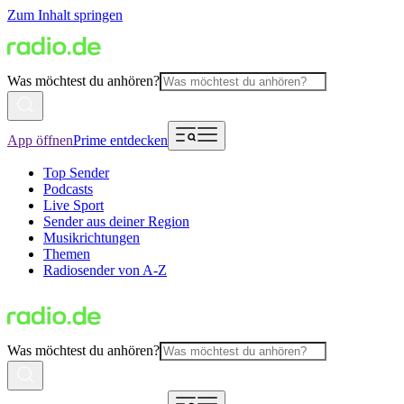
Zum Inhalt springen
Was möchtest du anhören?
App öffnen
Prime entdecken
Top Sender
Podcasts
Live Sport
Sender aus deiner Region
Musikrichtungen
Themen
Radiosender von A-Z
Was möchtest du anhören?