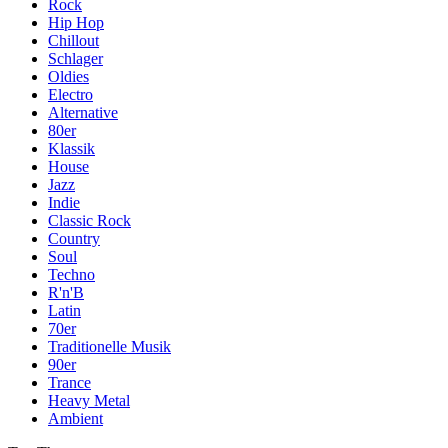
Rock
Hip Hop
Chillout
Schlager
Oldies
Electro
Alternative
80er
Klassik
House
Jazz
Indie
Classic Rock
Country
Soul
Techno
R'n'B
Latin
70er
Traditionelle Musik
90er
Trance
Heavy Metal
Ambient