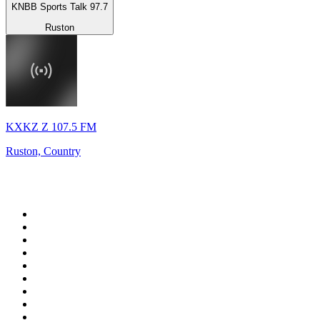
KNBB Sports Talk 97.7
Ruston
KXKZ Z 107.5 FM
Ruston, Country
Top 100 auf
radio.de
1
.
Radio Bollerwagen
2
.
1LIVE
3
.
ANTENNE BAYERN
4
.
WDR 4 Ruhrgebiet
5
.
SWR3
6
.
SUNSHINE LIVE
7
.
bigFM
8
.
Radio Paloma - 100% Deutscher Schlager
9
.
Deutschlandfunk