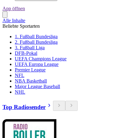
App öffnen
Alle Inhalte
Beliebte Sportarten
1. Fußball Bundesliga
2. Fußball Bundesliga
3. Fußball Liga
DFB-Pokal
UEFA Champions League
UEFA Europa League
Premier League
NFL
NBA Basketball
Major League Baseball
NHL
Top Radiosender