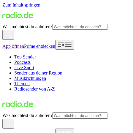
Zum Inhalt springen
Was möchtest du anhören?
App öffnen
Prime entdecken
Top Sender
Podcasts
Live Sport
Sender aus deiner Region
Musikrichtungen
Themen
Radiosender von A-Z
Was möchtest du anhören?