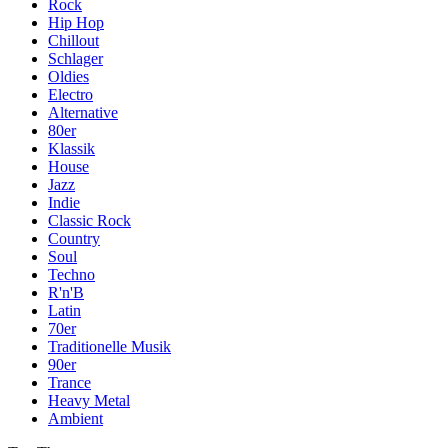
Rock
Hip Hop
Chillout
Schlager
Oldies
Electro
Alternative
80er
Klassik
House
Jazz
Indie
Classic Rock
Country
Soul
Techno
R'n'B
Latin
70er
Traditionelle Musik
90er
Trance
Heavy Metal
Ambient