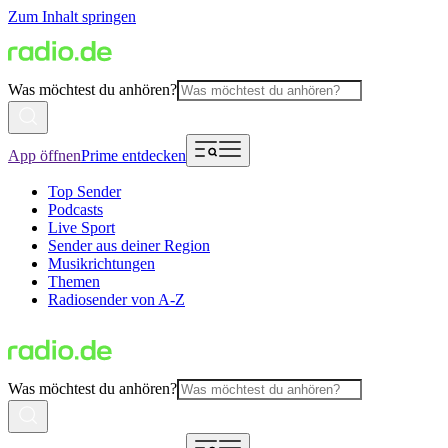
Zum Inhalt springen
Was möchtest du anhören?
App öffnen
Prime entdecken
Top Sender
Podcasts
Live Sport
Sender aus deiner Region
Musikrichtungen
Themen
Radiosender von A-Z
Was möchtest du anhören?