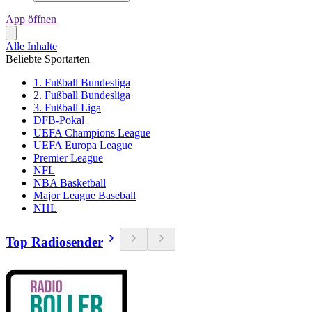
App öffnen
Alle Inhalte
Beliebte Sportarten
1. Fußball Bundesliga
2. Fußball Bundesliga
3. Fußball Liga
DFB-Pokal
UEFA Champions League
UEFA Europa League
Premier League
NFL
NBA Basketball
Major League Baseball
NHL
Top Radiosender