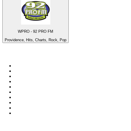
WPRO - 92 PRO FM
Providence, Hits, Charts, Rock, Pop
Top 100 auf
radio.de
1
.
Radio Bollerwagen
2
.
1LIVE
3
.
ANTENNE BAYERN
4
.
WDR 4 Ruhrgebiet
5
.
SWR3
6
.
SUNSHINE LIVE
7
.
bigFM
8
.
Radio Paloma - 100% Deutscher Schlager
9
.
Deutschlandfunk
10
.
Ballermann Radio
Top 100 Podcasts in
Deutschland