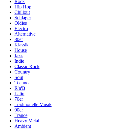
Rock
Hip Hop
Chillout
Schlager
Oldies
Electro
Alternative
80er
Klassik
House
Jazz
Indie
Classic Rock
Country
Soul
Techno
R'n'B
Latin
70er
Traditionelle Musik
90er
Trance
Heavy Metal
Ambient