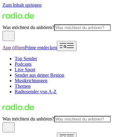
Zum Inhalt springen
Was möchtest du anhören?
App öffnen
Prime entdecken
Top Sender
Podcasts
Live Sport
Sender aus deiner Region
Musikrichtungen
Themen
Radiosender von A-Z
Was möchtest du anhören?