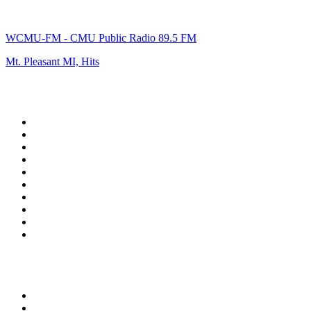
WCMU-FM - CMU Public Radio 89.5 FM
Mt. Pleasant MI, Hits
Top 100 auf
radio.de
1
.
Radio Bollerwagen
2
.
1LIVE
3
.
ANTENNE BAYERN
4
.
WDR 4 Ruhrgebiet
5
.
SWR3
6
.
SUNSHINE LIVE
7
.
bigFM
8
.
Radio Paloma - 100% Deutscher Schlager
9
.
Deutschlandfunk
10
.
Ballermann Radio
Top 100 Podcasts in
Deutschland
1
.
RONZHEIMER.
2
.
{ungeskriptet} - Der Meinungsfreiheit verpflichtet.