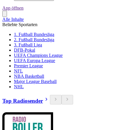
App öffnen
Alle Inhalte
Beliebte Sportarten
1. Fußball Bundesliga
2. Fußball Bundesliga
3. Fußball Liga
DFB-Pokal
UEFA Champions League
UEFA Europa League
Premier League
NFL
NBA Basketball
Major League Baseball
NHL
Top Radiosender