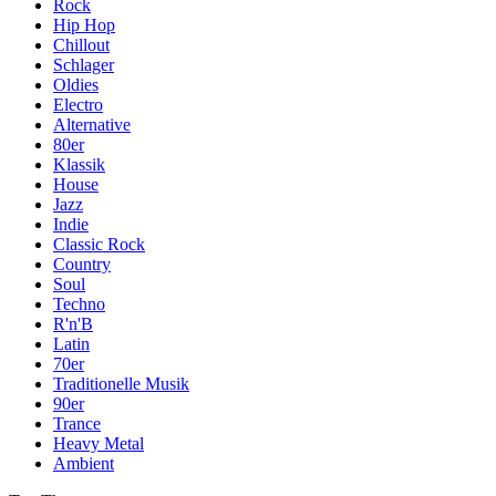
Rock
Hip Hop
Chillout
Schlager
Oldies
Electro
Alternative
80er
Klassik
House
Jazz
Indie
Classic Rock
Country
Soul
Techno
R'n'B
Latin
70er
Traditionelle Musik
90er
Trance
Heavy Metal
Ambient