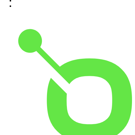
9
.
MORD AUF EX
10
.
Gemischtes Hack