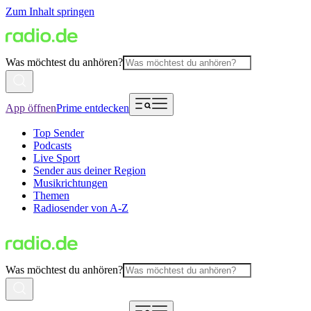
Zum Inhalt springen
Was möchtest du anhören?
App öffnen
Prime entdecken
Top Sender
Podcasts
Live Sport
Sender aus deiner Region
Musikrichtungen
Themen
Radiosender von A-Z
Was möchtest du anhören?