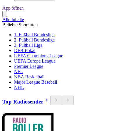
App öffnen
Alle Inhalte
Beliebte Sportarten
1. Fußball Bundesliga
2. Fußball Bundesliga
3. Fußball Liga
DFB-Pokal
UEFA Champions League
UEFA Europa League
Premier League
NFL
NBA Basketball
Major League Baseball
NHL
Top Radiosender