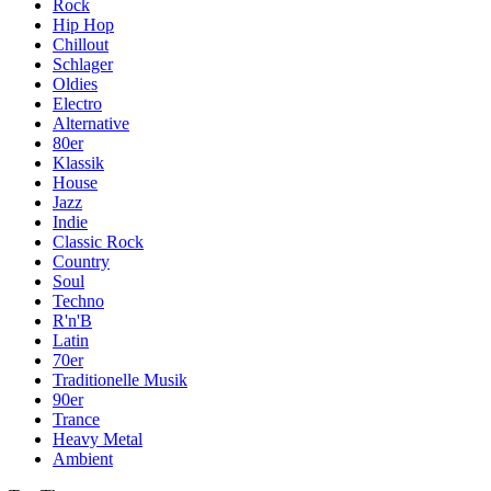
Rock
Hip Hop
Chillout
Schlager
Oldies
Electro
Alternative
80er
Klassik
House
Jazz
Indie
Classic Rock
Country
Soul
Techno
R'n'B
Latin
70er
Traditionelle Musik
90er
Trance
Heavy Metal
Ambient