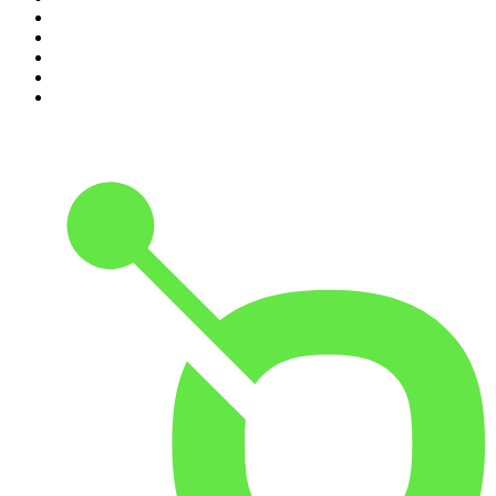
6
.
Mordlust
7
.
Hotel Matze
8
.
Psychologie to go!
9
.
MORD AUF EX
10
.
Gemischtes Hack