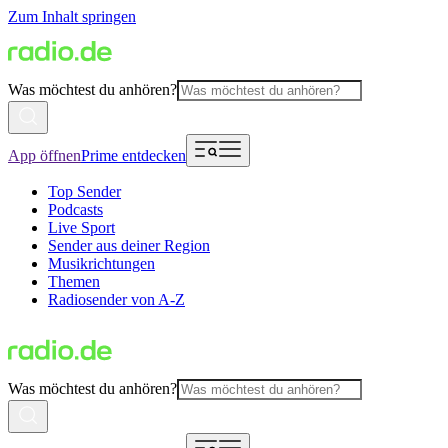
Zum Inhalt springen
Was möchtest du anhören?
App öffnen
Prime entdecken
Top Sender
Podcasts
Live Sport
Sender aus deiner Region
Musikrichtungen
Themen
Radiosender von A-Z
Was möchtest du anhören?