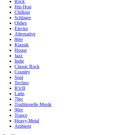
Rock
Hip Hop
Chillout
Schlager
Oldies
Electro
Alternative
80er
Klassik
House
Jazz
Indie
Classic Rock
Country
Soul
Techno
R'n'B
Latin
70er
Traditionelle Musik
90er
Trance
Heavy Metal
Ambient