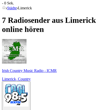
- 0 Sek.
Städte
Limerick
7 Radiosender aus
Limerick
online hören
Irish Country Music Radio - ICMR
Limerick, Country