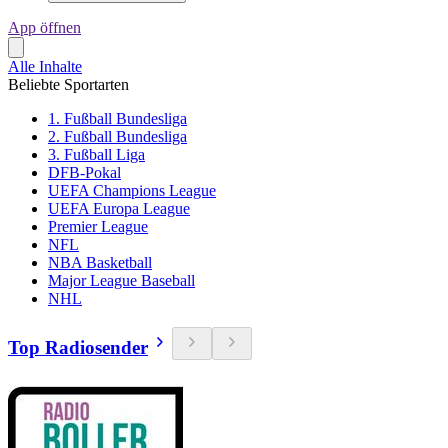
App öffnen
Alle Inhalte
Beliebte Sportarten
1. Fußball Bundesliga
2. Fußball Bundesliga
3. Fußball Liga
DFB-Pokal
UEFA Champions League
UEFA Europa League
Premier League
NFL
NBA Basketball
Major League Baseball
NHL
Top Radiosender