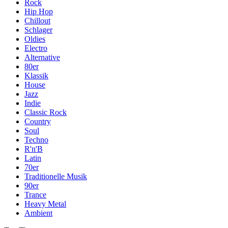
Rock
Hip Hop
Chillout
Schlager
Oldies
Electro
Alternative
80er
Klassik
House
Jazz
Indie
Classic Rock
Country
Soul
Techno
R'n'B
Latin
70er
Traditionelle Musik
90er
Trance
Heavy Metal
Ambient