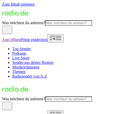
Zum Inhalt springen
Was möchtest du anhören?
App öffnen
Prime entdecken
Top Sender
Podcasts
Live Sport
Sender aus deiner Region
Musikrichtungen
Themen
Radiosender von A-Z
Was möchtest du anhören?