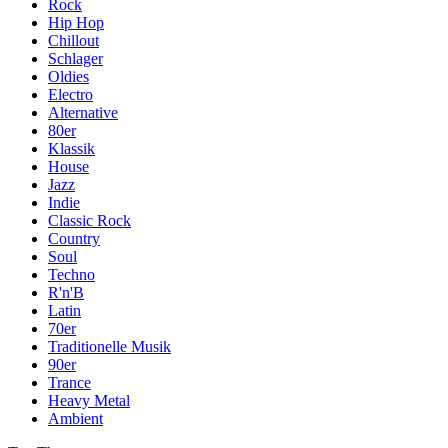
Rock
Hip Hop
Chillout
Schlager
Oldies
Electro
Alternative
80er
Klassik
House
Jazz
Indie
Classic Rock
Country
Soul
Techno
R'n'B
Latin
70er
Traditionelle Musik
90er
Trance
Heavy Metal
Ambient