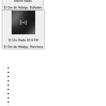
Afecto Radio
El Oro de Hidalgo, Balladen
El Oro Radio 93.9 FM
El Oro de Hidalgo, Ranchera
Top 100 auf
radio.de
1
.
Radio Bollerwagen
2
.
1LIVE
3
.
ANTENNE BAYERN
4
.
WDR 4 Ruhrgebiet
5
.
SWR3
6
.
SUNSHINE LIVE
7
.
bigFM
8
.
Radio Paloma - 100% Deutscher Schlager
9
.
Deutschlandfunk