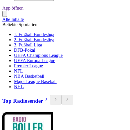
App öffnen
Alle Inhalte
Beliebte Sportarten
1. Fußball Bundesliga
2. Fußball Bundesliga
3. Fußball Liga
DFB-Pokal
UEFA Champions League
UEFA Europa League
Premier League
NFL
NBA Basketball
Major League Baseball
NHL
Top Radiosender