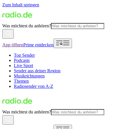
Zum Inhalt springen
Was möchtest du anhören?
App öffnen
Prime entdecken
Top Sender
Podcasts
Live Sport
Sender aus deiner Region
Musikrichtungen
Themen
Radiosender von A-Z
Was möchtest du anhören?