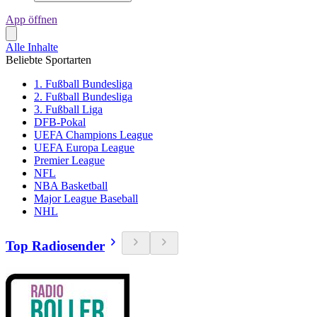
App öffnen
Alle Inhalte
Beliebte Sportarten
1. Fußball Bundesliga
2. Fußball Bundesliga
3. Fußball Liga
DFB-Pokal
UEFA Champions League
UEFA Europa League
Premier League
NFL
NBA Basketball
Major League Baseball
NHL
Top Radiosender