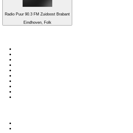
Radio Puur 90.3 FM Zuidoost Brabant
Eindhoven, Folk
Top 100 auf
radio.de
1
.
Radio Bollerwagen
2
.
1LIVE
3
.
WDR 4 Ruhrgebiet
4
.
ANTENNE BAYERN
5
.
SWR3
6
.
SUNSHINE LIVE
7
.
bigFM
8
.
Radio Paloma - 100% Deutscher Schlager
9
.
Deutschlandfunk
10
.
Ballermann Radio
Top 100 Podcasts in
Deutschland
1
.
RONZHEIMER.
2
.
{ungeskriptet} - Der Meinungsfreiheit verpflichtet.