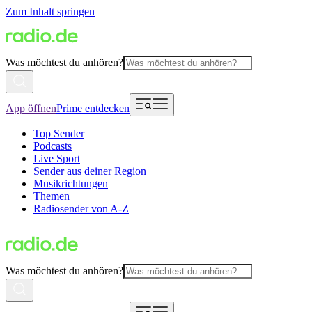
Zum Inhalt springen
Was möchtest du anhören?
App öffnen
Prime entdecken
Top Sender
Podcasts
Live Sport
Sender aus deiner Region
Musikrichtungen
Themen
Radiosender von A-Z
Was möchtest du anhören?