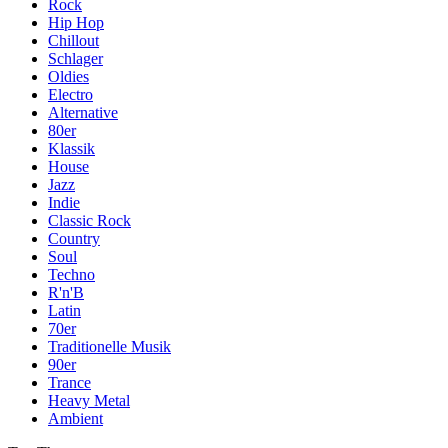
Rock
Hip Hop
Chillout
Schlager
Oldies
Electro
Alternative
80er
Klassik
House
Jazz
Indie
Classic Rock
Country
Soul
Techno
R'n'B
Latin
70er
Traditionelle Musik
90er
Trance
Heavy Metal
Ambient