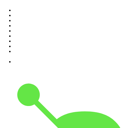
1
.
RONZHEIMER.
2
.
{ungeskriptet} - Der Meinungsfreiheit verpflichtet.
3
.
Mordlust
4
.
Machtwechsel
5
.
MORD AUF EX
6
.
Gemischtes Hack
7
.
Hotel Matze
8
.
Kaulitz Hills - Senf aus Hollywood
9
.
Verbrechen von nebenan: True Crime aus der
Nachbarschaft
10
.
Was bisher geschah - Geschichtspodcast