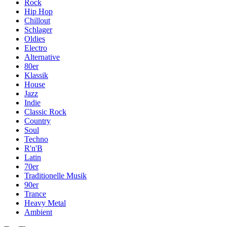
Rock
Hip Hop
Chillout
Schlager
Oldies
Electro
Alternative
80er
Klassik
House
Jazz
Indie
Classic Rock
Country
Soul
Techno
R'n'B
Latin
70er
Traditionelle Musik
90er
Trance
Heavy Metal
Ambient