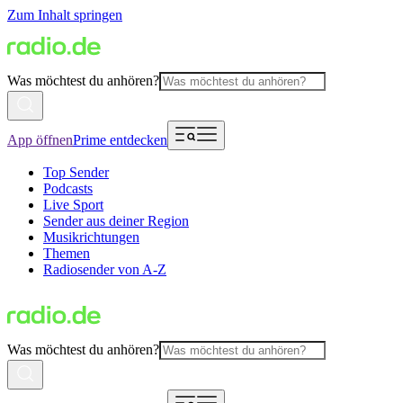
Zum Inhalt springen
Was möchtest du anhören?
App öffnen
Prime entdecken
Top Sender
Podcasts
Live Sport
Sender aus deiner Region
Musikrichtungen
Themen
Radiosender von A-Z
Was möchtest du anhören?