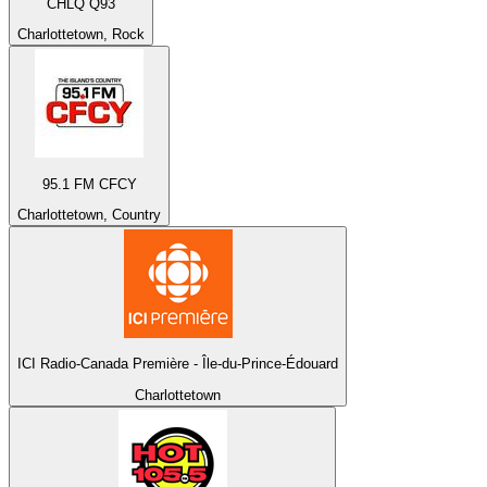
CHLQ Q93
Charlottetown, Rock
95.1 FM CFCY
Charlottetown, Country
ICI Radio-Canada Première - Île-du-Prince-Édouard
Charlottetown