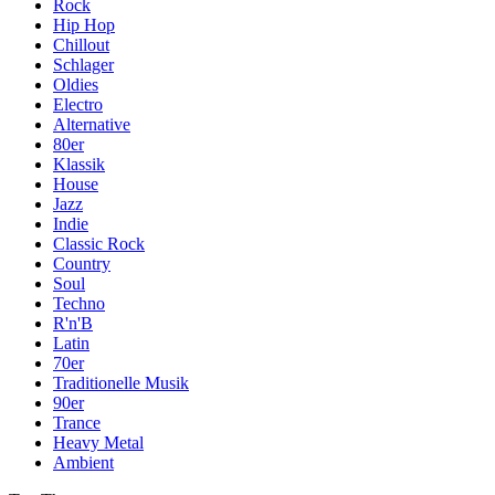
Rock
Hip Hop
Chillout
Schlager
Oldies
Electro
Alternative
80er
Klassik
House
Jazz
Indie
Classic Rock
Country
Soul
Techno
R'n'B
Latin
70er
Traditionelle Musik
90er
Trance
Heavy Metal
Ambient