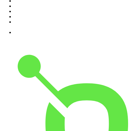
5
.
MORD AUF EX
6
.
Gemischtes Hack
7
.
Hotel Matze
8
.
Kaulitz Hills - Senf aus Hollywood
9
.
Verbrechen von nebenan: True Crime aus der
Nachbarschaft
10
.
Was bisher geschah - Geschichtspodcast