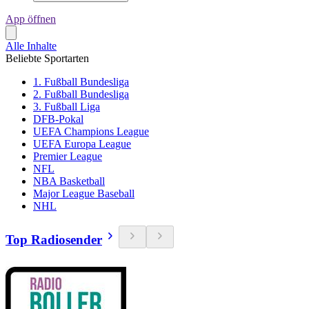
App öffnen
Alle Inhalte
Beliebte Sportarten
1. Fußball Bundesliga
2. Fußball Bundesliga
3. Fußball Liga
DFB-Pokal
UEFA Champions League
UEFA Europa League
Premier League
NFL
NBA Basketball
Major League Baseball
NHL
Top Radiosender