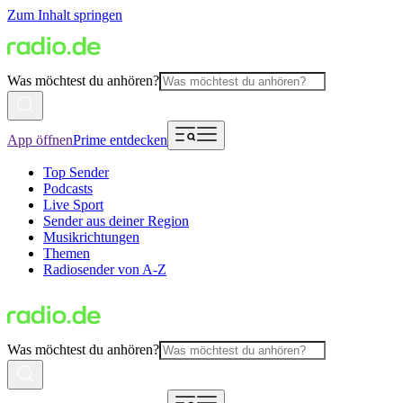
Zum Inhalt springen
Was möchtest du anhören?
App öffnen
Prime entdecken
Top Sender
Podcasts
Live Sport
Sender aus deiner Region
Musikrichtungen
Themen
Radiosender von A-Z
Was möchtest du anhören?