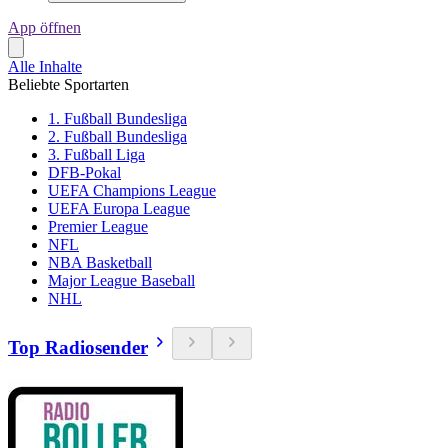
App öffnen
Alle Inhalte
Beliebte Sportarten
1. Fußball Bundesliga
2. Fußball Bundesliga
3. Fußball Liga
DFB-Pokal
UEFA Champions League
UEFA Europa League
Premier League
NFL
NBA Basketball
Major League Baseball
NHL
Top Radiosender