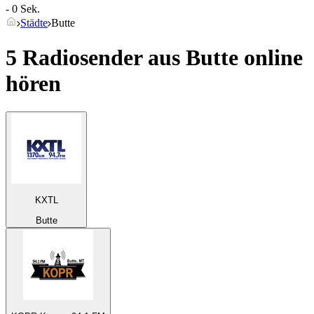
- 0 Sek.
Städte
Butte
5 Radiosender aus
Butte
online
hören
KXTL
Butte