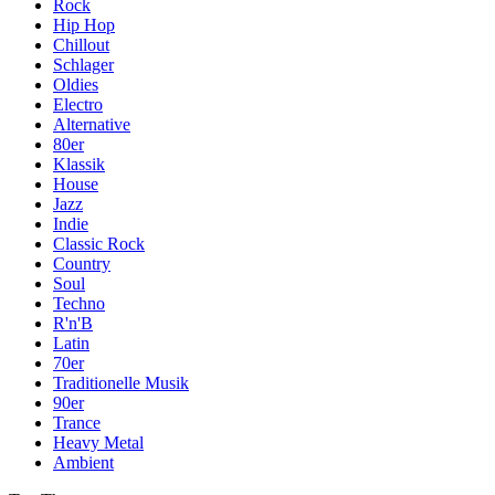
Rock
Hip Hop
Chillout
Schlager
Oldies
Electro
Alternative
80er
Klassik
House
Jazz
Indie
Classic Rock
Country
Soul
Techno
R'n'B
Latin
70er
Traditionelle Musik
90er
Trance
Heavy Metal
Ambient