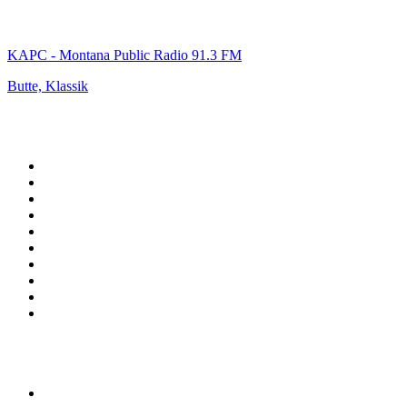
KAPC - Montana Public Radio 91.3 FM
Butte, Klassik
Top 100 auf
radio.de
1
.
Radio Bollerwagen
2
.
1LIVE
3
.
ANTENNE BAYERN
4
.
WDR 4 Ruhrgebiet
5
.
SWR3
6
.
SUNSHINE LIVE
7
.
bigFM
8
.
Radio Paloma - 100% Deutscher Schlager
9
.
Deutschlandfunk
10
.
Ballermann Radio
Top 100 Podcasts in
Deutschland
1
.
RONZHEIMER.