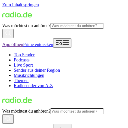
Zum Inhalt springen
Was möchtest du anhören?
App öffnen
Prime entdecken
Top Sender
Podcasts
Live Sport
Sender aus deiner Region
Musikrichtungen
Themen
Radiosender von A-Z
Was möchtest du anhören?