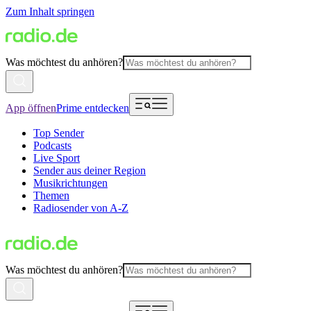
Zum Inhalt springen
Was möchtest du anhören?
App öffnen
Prime entdecken
Top Sender
Podcasts
Live Sport
Sender aus deiner Region
Musikrichtungen
Themen
Radiosender von A-Z
Was möchtest du anhören?