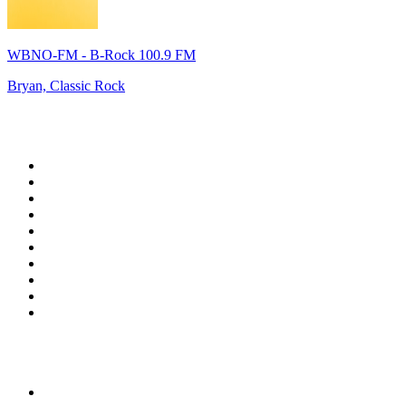
WBNO-FM - B-Rock 100.9 FM
Bryan, Classic Rock
Top 100 auf
radio.de
1
.
Radio Bollerwagen
2
.
1LIVE
3
.
ANTENNE BAYERN
4
.
WDR 4 Ruhrgebiet
5
.
SWR3
6
.
SUNSHINE LIVE
7
.
bigFM
8
.
Radio Paloma - 100% Deutscher Schlager
9
.
Deutschlandfunk
10
.
Ballermann Radio
Top 100 Podcasts in
Deutschland
1
.
RONZHEIMER.