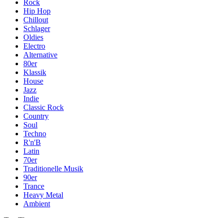
Rock
Hip Hop
Chillout
Schlager
Oldies
Electro
Alternative
80er
Klassik
House
Jazz
Indie
Classic Rock
Country
Soul
Techno
R'n'B
Latin
70er
Traditionelle Musik
90er
Trance
Heavy Metal
Ambient