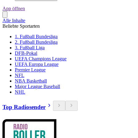
App öffnen
Alle Inhalte
Beliebte Sportarten
1. Fußball Bundesliga
2. Fußball Bundesliga
3. Fußball Liga
DFB-Pokal
UEFA Champions League
UEFA Europa League
Premier League
NFL
NBA Basketball
Major League Baseball
NHL
Top Radiosender