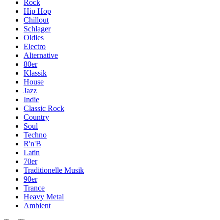
Rock
Hip Hop
Chillout
Schlager
Oldies
Electro
Alternative
80er
Klassik
House
Jazz
Indie
Classic Rock
Country
Soul
Techno
R'n'B
Latin
70er
Traditionelle Musik
90er
Trance
Heavy Metal
Ambient