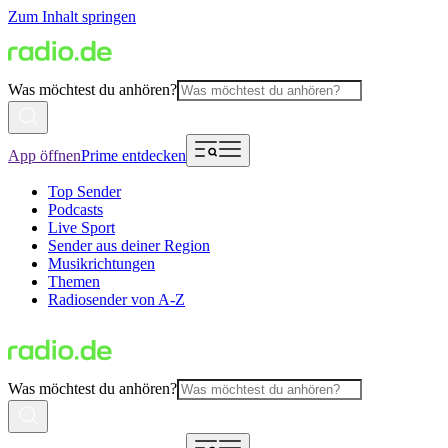
Zum Inhalt springen
Was möchtest du anhören?
App öffnen
Prime entdecken
Top Sender
Podcasts
Live Sport
Sender aus deiner Region
Musikrichtungen
Themen
Radiosender von A-Z
Was möchtest du anhören?