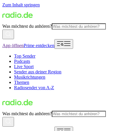
Zum Inhalt springen
Was möchtest du anhören?
App öffnen
Prime entdecken
Top Sender
Podcasts
Live Sport
Sender aus deiner Region
Musikrichtungen
Themen
Radiosender von A-Z
Was möchtest du anhören?