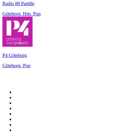
Radio 88 Partille
Göteborg, Hits, Pop
P4 Göteborg
Göteborg, Pop
Top 100 auf
radio.de
1
.
Radio Bollerwagen
2
.
1LIVE
3
.
WDR 4 Ruhrgebiet
4
.
ANTENNE BAYERN
5
.
SWR3
6
.
SUNSHINE LIVE
7
.
bigFM
8
.
Radio Paloma - 100% Deutscher Schlager