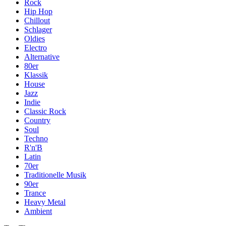
Rock
Hip Hop
Chillout
Schlager
Oldies
Electro
Alternative
80er
Klassik
House
Jazz
Indie
Classic Rock
Country
Soul
Techno
R'n'B
Latin
70er
Traditionelle Musik
90er
Trance
Heavy Metal
Ambient