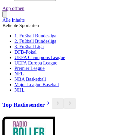
App öffnen
Alle Inhalte
Beliebte Sportarten
1. Fußball Bundesliga
2. Fußball Bundesliga
3. Fußball Liga
DFB-Pokal
UEFA Champions League
UEFA Europa League
Premier League
NFL
NBA Basketball
Major League Baseball
NHL
Top Radiosender