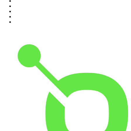
6
.
Mordlust
7
.
Hotel Matze
8
.
Psychologie to go!
9
.
MORD AUF EX
10
.
Gemischtes Hack