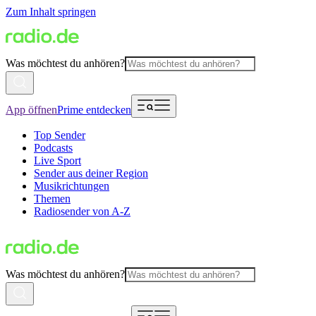
Zum Inhalt springen
Was möchtest du anhören?
App öffnen
Prime entdecken
Top Sender
Podcasts
Live Sport
Sender aus deiner Region
Musikrichtungen
Themen
Radiosender von A-Z
Was möchtest du anhören?