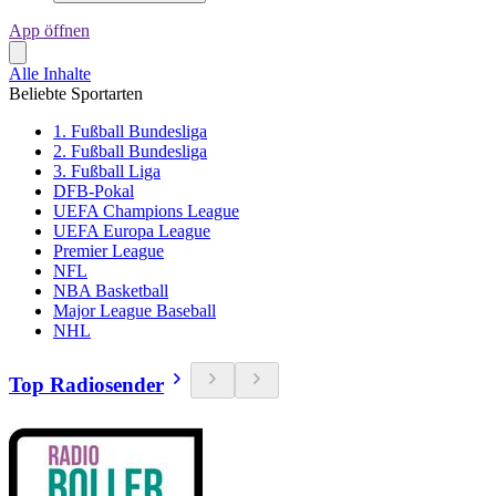
App öffnen
Alle Inhalte
Beliebte Sportarten
1. Fußball Bundesliga
2. Fußball Bundesliga
3. Fußball Liga
DFB-Pokal
UEFA Champions League
UEFA Europa League
Premier League
NFL
NBA Basketball
Major League Baseball
NHL
Top Radiosender