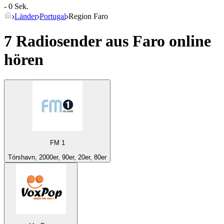
- 0 Sek.
Länder
Portugal
Region Faro
7 Radiosender aus
Faro
online
hören
FM 1
Tórshavn, 2000er, 90er, 20er, 80er