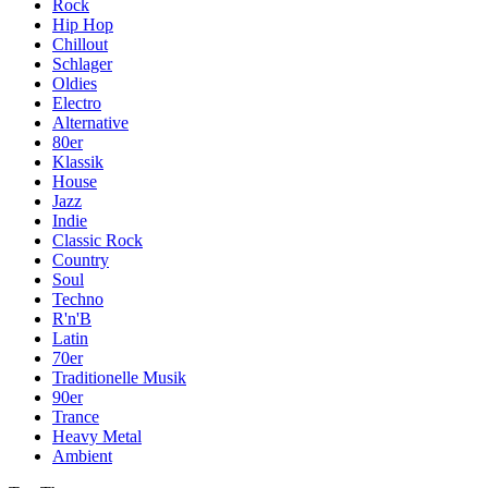
Rock
Hip Hop
Chillout
Schlager
Oldies
Electro
Alternative
80er
Klassik
House
Jazz
Indie
Classic Rock
Country
Soul
Techno
R'n'B
Latin
70er
Traditionelle Musik
90er
Trance
Heavy Metal
Ambient