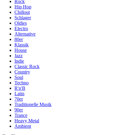
Rock
Hip Hop
Chillout
Schlager
Oldies
Electro
Alternative
80er
Klassik
House
Jazz
Indie
Classic Rock
Country
Soul
Techno
R'n'B
Latin
70er
Traditionelle Musik
90er
Trance
Heavy Metal
Ambient