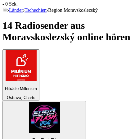
- 0 Sek.
Länder
Tschechien
Region Moravskoslezský
14 Radiosender aus
Moravskoslezský
online hören
Hitrádio Millenium
Ostrava, Charts