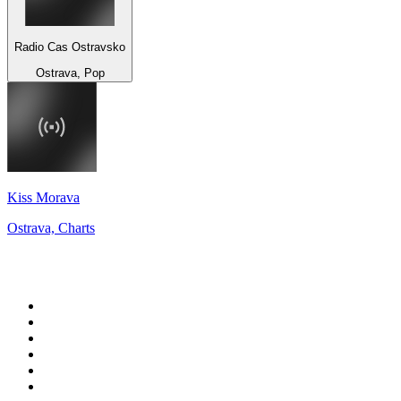
Radio Cas Ostravsko
Ostrava, Pop
Kiss Morava
Ostrava, Charts
Top 100 auf
radio.de
1
.
Radio Bollerwagen
2
.
1LIVE
3
.
WDR 4 Ruhrgebiet
4
.
ANTENNE BAYERN
5
.
SWR3
6
.
SUNSHINE LIVE