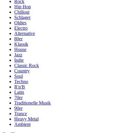
Rock
Hip Hop
Chillout
Schlager
Oldies
Electro
Alternative
80er
Klassik
House
Jazz
Indie
Classic Rock
Country
Soul
Techno
R'n'B
Latin
70er
Traditionelle Musik
90er
Trance
Heavy Metal
Ambient