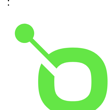
9
.
MORD AUF EX
10
.
Gemischtes Hack