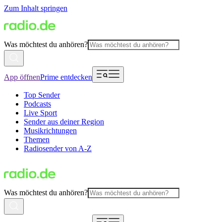
Zum Inhalt springen
Was möchtest du anhören?
App öffnen
Prime entdecken
Top Sender
Podcasts
Live Sport
Sender aus deiner Region
Musikrichtungen
Themen
Radiosender von A-Z
Was möchtest du anhören?