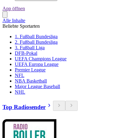
App öffnen
Alle Inhalte
Beliebte Sportarten
1. Fußball Bundesliga
2. Fußball Bundesliga
3. Fußball Liga
DFB-Pokal
UEFA Champions League
UEFA Europa League
Premier League
NFL
NBA Basketball
Major League Baseball
NHL
Top Radiosender