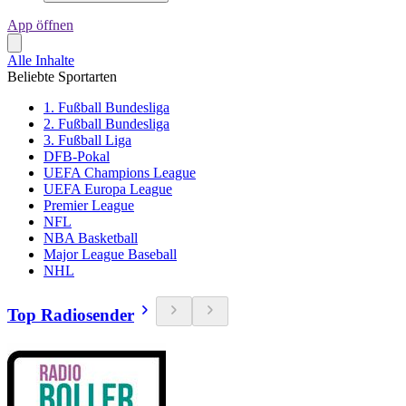
App öffnen
Alle Inhalte
Beliebte Sportarten
1. Fußball Bundesliga
2. Fußball Bundesliga
3. Fußball Liga
DFB-Pokal
UEFA Champions League
UEFA Europa League
Premier League
NFL
NBA Basketball
Major League Baseball
NHL
Top Radiosender