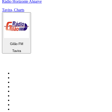
Rádio Horizonte Algarve
Tavira, Charts
Gilão FM
Tavira
Top 100 auf
radio.de
1
.
Radio Bollerwagen
2
.
1LIVE
3
.
ANTENNE BAYERN
4
.
WDR 4 Ruhrgebiet
5
.
SWR3
6
.
SUNSHINE LIVE
7
.
bigFM
8
.
Radio Paloma - 100% Deutscher Schlager
9
.
Deutschlandfunk