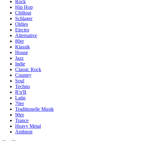
Rock
Hip Hop
Chillout
Schlager
Oldies
Electro
Alternative
80er
Klassik
House
Jazz
Indie
Classic Rock
Country
Soul
Techno
R'n'B
Latin
70er
Traditionelle Musik
90er
Trance
Heavy Metal
Ambient