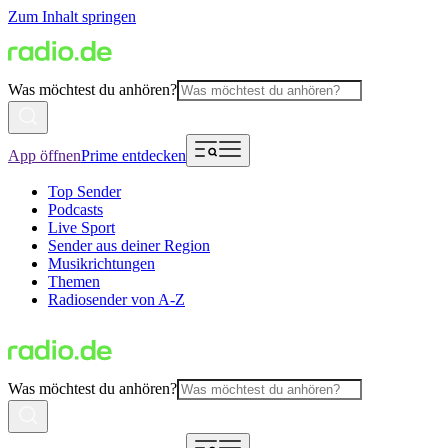
Zum Inhalt springen
Was möchtest du anhören?
App öffnen
Prime entdecken
Top Sender
Podcasts
Live Sport
Sender aus deiner Region
Musikrichtungen
Themen
Radiosender von A-Z
Was möchtest du anhören?