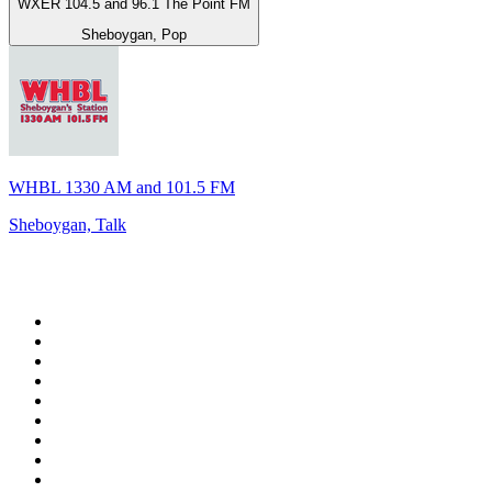
WXER 104.5 and 96.1 The Point FM
Sheboygan, Pop
WHBL 1330 AM and 101.5 FM
Sheboygan, Talk
Top 100 auf
radio.de
1
.
Radio Bollerwagen
2
.
1LIVE
3
.
ANTENNE BAYERN
4
.
WDR 4 Ruhrgebiet
5
.
SWR3
6
.
SUNSHINE LIVE
7
.
bigFM
8
.
Radio Paloma - 100% Deutscher Schlager
9
.
Deutschlandfunk