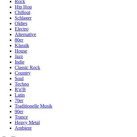
Rock
Hip Hop
Chillout
Schlager
Oldies
Electro
Alternative
80er
Klassik
House
Jazz
Indie
Classic Rock
Country
Soul
Techno
R'n'B
Latin
70er
Traditionelle Musik
90er
Trance
Heavy Metal
Ambient