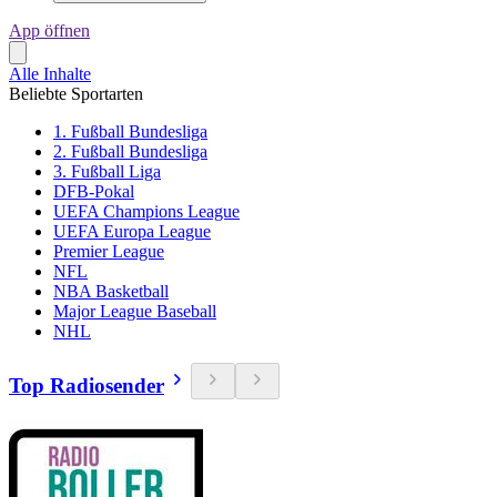
App öffnen
Alle Inhalte
Beliebte Sportarten
1. Fußball Bundesliga
2. Fußball Bundesliga
3. Fußball Liga
DFB-Pokal
UEFA Champions League
UEFA Europa League
Premier League
NFL
NBA Basketball
Major League Baseball
NHL
Top Radiosender