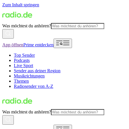
Zum Inhalt springen
Was möchtest du anhören?
App öffnen
Prime entdecken
Top Sender
Podcasts
Live Sport
Sender aus deiner Region
Musikrichtungen
Themen
Radiosender von A-Z
Was möchtest du anhören?