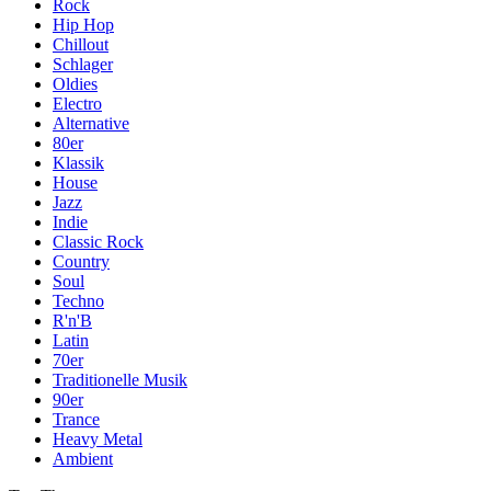
Rock
Hip Hop
Chillout
Schlager
Oldies
Electro
Alternative
80er
Klassik
House
Jazz
Indie
Classic Rock
Country
Soul
Techno
R'n'B
Latin
70er
Traditionelle Musik
90er
Trance
Heavy Metal
Ambient