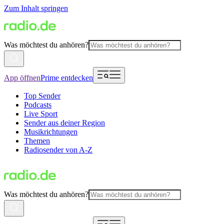
Zum Inhalt springen
Was möchtest du anhören?
App öffnen
Prime entdecken
Top Sender
Podcasts
Live Sport
Sender aus deiner Region
Musikrichtungen
Themen
Radiosender von A-Z
Was möchtest du anhören?