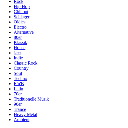
Rock
Hip Hop
Chillout
Schlager
Oldies
Electro
Alternative
80er
Klassik
House
Jazz
Indie
Classic Rock
Country
Soul
Techno
R'n'B
Latin
70er
Traditionelle Musik
90er
Trance
Heavy Metal
Ambient