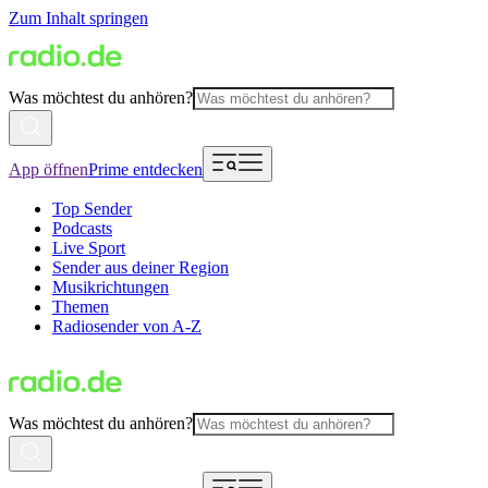
Zum Inhalt springen
Was möchtest du anhören?
App öffnen
Prime entdecken
Top Sender
Podcasts
Live Sport
Sender aus deiner Region
Musikrichtungen
Themen
Radiosender von A-Z
Was möchtest du anhören?