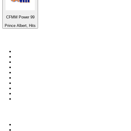
CFMM Power 99
Prince Albert, Hits
Top 100 auf
radio.de
1
.
Radio Bollerwagen
2
.
1LIVE
3
.
ANTENNE BAYERN
4
.
WDR 4 Ruhrgebiet
5
.
SWR3
6
.
SUNSHINE LIVE
7
.
bigFM
8
.
Radio Paloma - 100% Deutscher Schlager
9
.
Deutschlandfunk
10
.
Ballermann Radio
Top 100 Podcasts in
Deutschland
1
.
RONZHEIMER.
2
.
{ungeskriptet} - Der Meinungsfreiheit verpflichtet.