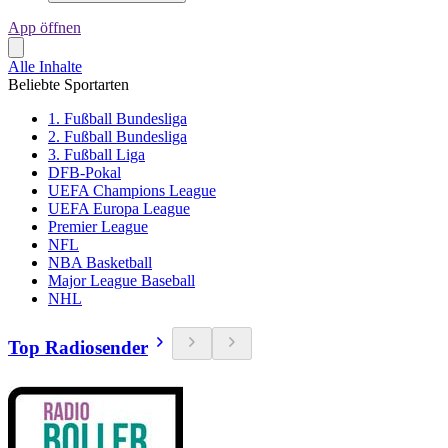
App öffnen
Alle Inhalte
Beliebte Sportarten
1. Fußball Bundesliga
2. Fußball Bundesliga
3. Fußball Liga
DFB-Pokal
UEFA Champions League
UEFA Europa League
Premier League
NFL
NBA Basketball
Major League Baseball
NHL
Top Radiosender