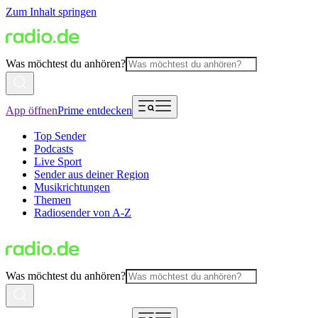
Zum Inhalt springen
Was möchtest du anhören?
App öffnen
Prime entdecken
Top Sender
Podcasts
Live Sport
Sender aus deiner Region
Musikrichtungen
Themen
Radiosender von A-Z
Was möchtest du anhören?