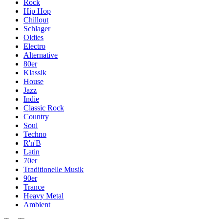
Rock
Hip Hop
Chillout
Schlager
Oldies
Electro
Alternative
80er
Klassik
House
Jazz
Indie
Classic Rock
Country
Soul
Techno
R'n'B
Latin
70er
Traditionelle Musik
90er
Trance
Heavy Metal
Ambient