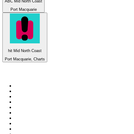
ABC Mid North Coast
Port Macquarie
hit Mid North Coast
Port Macquarie, Charts
Top 100 auf
radio.de
1
.
Radio Bollerwagen
2
.
1LIVE
3
.
ANTENNE BAYERN
4
.
WDR 4 Ruhrgebiet
5
.
SWR3
6
.
SUNSHINE LIVE
7
.
bigFM
8
.
Radio Paloma - 100% Deutscher Schlager
9
.
Deutschlandfunk