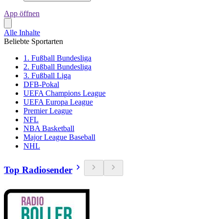
App öffnen
Alle Inhalte
Beliebte Sportarten
1. Fußball Bundesliga
2. Fußball Bundesliga
3. Fußball Liga
DFB-Pokal
UEFA Champions League
UEFA Europa League
Premier League
NFL
NBA Basketball
Major League Baseball
NHL
Top Radiosender