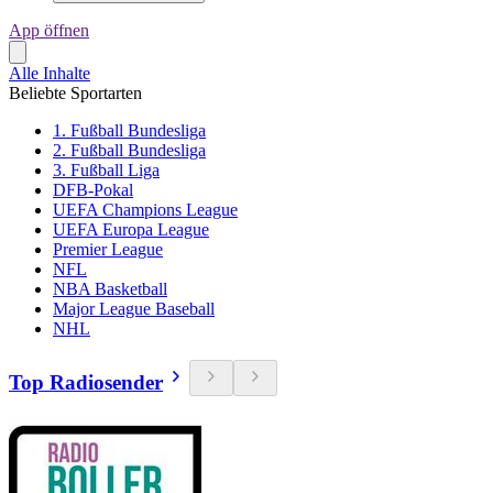
App öffnen
Alle Inhalte
Beliebte Sportarten
1. Fußball Bundesliga
2. Fußball Bundesliga
3. Fußball Liga
DFB-Pokal
UEFA Champions League
UEFA Europa League
Premier League
NFL
NBA Basketball
Major League Baseball
NHL
Top Radiosender