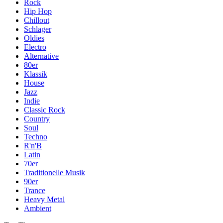
Rock
Hip Hop
Chillout
Schlager
Oldies
Electro
Alternative
80er
Klassik
House
Jazz
Indie
Classic Rock
Country
Soul
Techno
R'n'B
Latin
70er
Traditionelle Musik
90er
Trance
Heavy Metal
Ambient