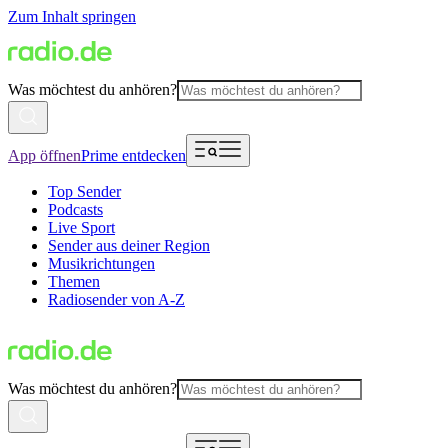
Zum Inhalt springen
Was möchtest du anhören?
App öffnen
Prime entdecken
Top Sender
Podcasts
Live Sport
Sender aus deiner Region
Musikrichtungen
Themen
Radiosender von A-Z
Was möchtest du anhören?