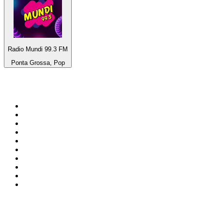
Radio Mundi 99.3 FM
Ponta Grossa, Pop
Top 100 auf
radio.de
1
.
Radio Bollerwagen
2
.
1LIVE
3
.
ANTENNE BAYERN
4
.
WDR 4 Ruhrgebiet
5
.
SWR3
6
.
SUNSHINE LIVE
7
.
bigFM
8
.
Radio Paloma - 100% Deutscher Schlager
9
.
Deutschlandfunk
10
.
Ballermann Radio
Top 100 Podcasts in
Deutschland