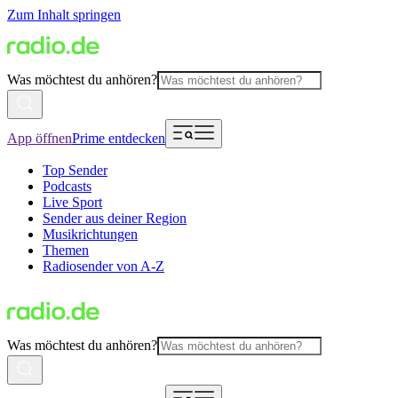
Zum Inhalt springen
Was möchtest du anhören?
App öffnen
Prime entdecken
Top Sender
Podcasts
Live Sport
Sender aus deiner Region
Musikrichtungen
Themen
Radiosender von A-Z
Was möchtest du anhören?