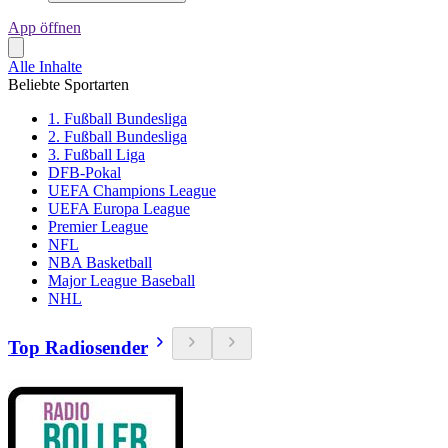
App öffnen
Alle Inhalte
Beliebte Sportarten
1. Fußball Bundesliga
2. Fußball Bundesliga
3. Fußball Liga
DFB-Pokal
UEFA Champions League
UEFA Europa League
Premier League
NFL
NBA Basketball
Major League Baseball
NHL
Top Radiosender