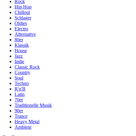
Rock
Hip Hop
Chillout
Schlager
Oldies
Electro
Alternative
80er
Klassik
House
Jazz
Indie
Classic Rock
Country
Soul
Techno
R'n'B
Latin
70er
Traditionelle Musik
90er
Trance
Heavy Metal
Ambient