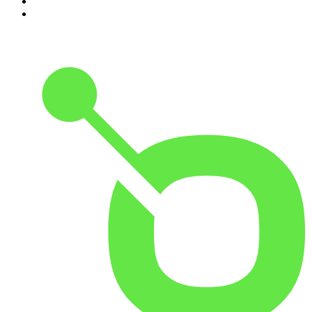
9
.
MORD AUF EX
10
.
Gemischtes Hack