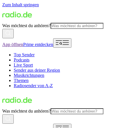
Zum Inhalt springen
Was möchtest du anhören?
App öffnen
Prime entdecken
Top Sender
Podcasts
Live Sport
Sender aus deiner Region
Musikrichtungen
Themen
Radiosender von A-Z
Was möchtest du anhören?