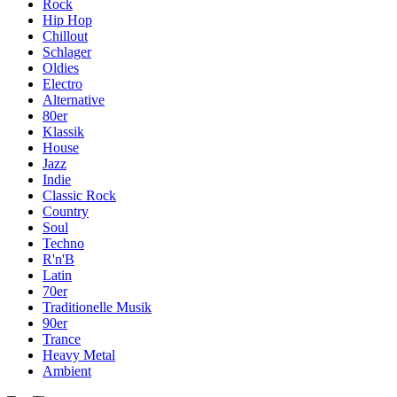
Rock
Hip Hop
Chillout
Schlager
Oldies
Electro
Alternative
80er
Klassik
House
Jazz
Indie
Classic Rock
Country
Soul
Techno
R'n'B
Latin
70er
Traditionelle Musik
90er
Trance
Heavy Metal
Ambient