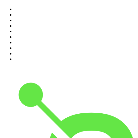
1
.
RONZHEIMER.
2
.
Lanz + Precht
3
.
Baywatch Berlin
4
.
{ungeskriptet} - Der Meinungsfreiheit verpflichtet.
5
.
Machtwechsel
6
.
Mordlust
7
.
Psychologie to go!
8
.
Hotel Matze
9
.
MORD AUF EX
10
.
Gemischtes Hack