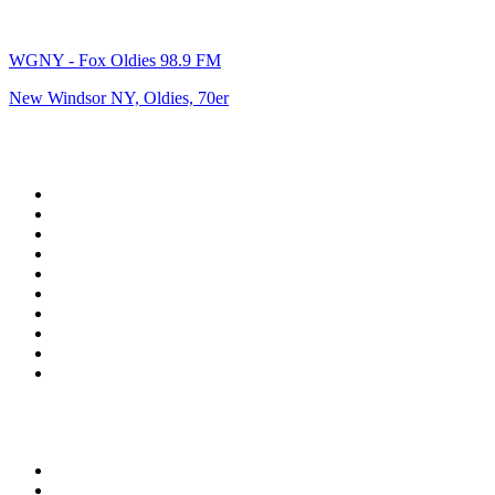
WGNY - Fox Oldies 98.9 FM
New Windsor NY, Oldies, 70er
Top 100 auf
radio.de
1
.
Radio Bollerwagen
2
.
1LIVE
3
.
WDR 4 Ruhrgebiet
4
.
ANTENNE BAYERN
5
.
SWR3
6
.
SUNSHINE LIVE
7
.
bigFM
8
.
Radio Paloma - 100% Deutscher Schlager
9
.
Deutschlandfunk
10
.
Ballermann Radio
Top 100 Podcasts in
Deutschland
1
.
RONZHEIMER.
2
.
Lanz + Precht