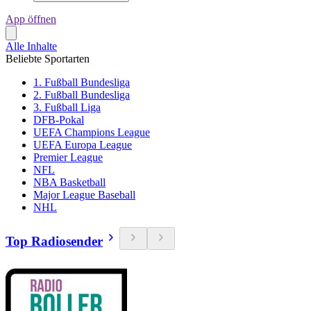
App öffnen
Alle Inhalte
Beliebte Sportarten
1. Fußball Bundesliga
2. Fußball Bundesliga
3. Fußball Liga
DFB-Pokal
UEFA Champions League
UEFA Europa League
Premier League
NFL
NBA Basketball
Major League Baseball
NHL
Top Radiosender