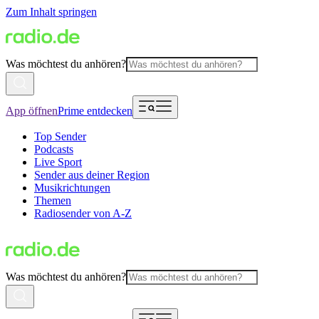
Zum Inhalt springen
Was möchtest du anhören?
App öffnen
Prime entdecken
Top Sender
Podcasts
Live Sport
Sender aus deiner Region
Musikrichtungen
Themen
Radiosender von A-Z
Was möchtest du anhören?