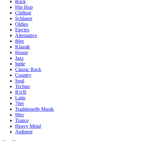
Rock
Hip Hop
Chillout
Schlager
Oldies
Electro
Alternative
80er
Klassik
House
Jazz
Indie
Classic Rock
Country
Soul
Techno
R'n'B
Latin
70er
Traditionelle Musik
90er
Trance
Heavy Metal
Ambient