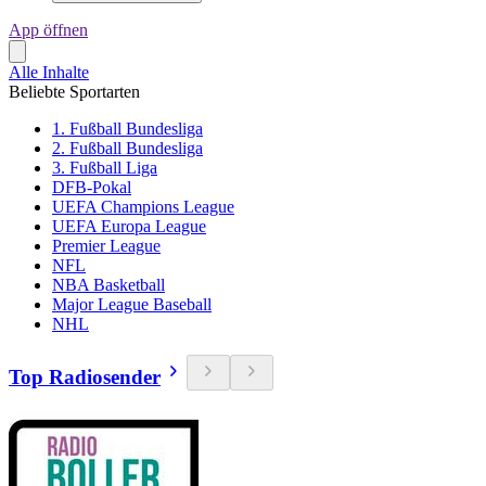
App öffnen
Alle Inhalte
Beliebte Sportarten
1. Fußball Bundesliga
2. Fußball Bundesliga
3. Fußball Liga
DFB-Pokal
UEFA Champions League
UEFA Europa League
Premier League
NFL
NBA Basketball
Major League Baseball
NHL
Top Radiosender