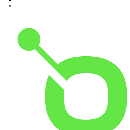
9
.
MORD AUF EX
10
.
Gemischtes Hack