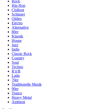
Rock
Hip Hop
Chillout
Schlager
Oldies
Electro
Alternative
80er
Klassik
House
Jazz
Indie
Classic Rock
Country
Soul
Techno
R'n'B
Latin
70er
Traditionelle Musik
90er
Trance
Heavy Metal
Ambient