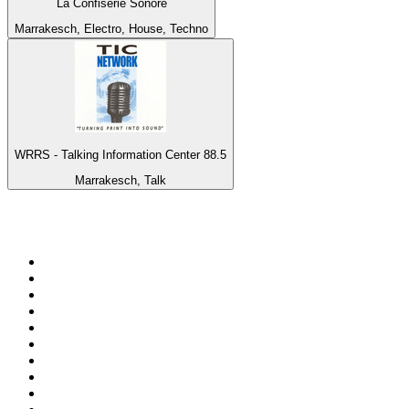
La Confiserie Sonore
Marrakesch, Electro, House, Techno
WRRS - Talking Information Center 88.5
Marrakesch, Talk
Top 100 auf
radio.de
1
.
Radio Bollerwagen
2
.
1LIVE
3
.
ANTENNE BAYERN
4
.
WDR 4 Ruhrgebiet
5
.
SWR3
6
.
SUNSHINE LIVE
7
.
bigFM
8
.
Radio Paloma - 100% Deutscher Schlager
9
.
Deutschlandfunk