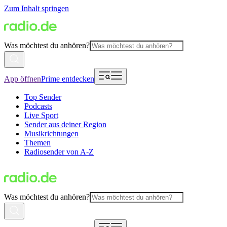
Zum Inhalt springen
Was möchtest du anhören?
App öffnen
Prime entdecken
Top Sender
Podcasts
Live Sport
Sender aus deiner Region
Musikrichtungen
Themen
Radiosender von A-Z
Was möchtest du anhören?