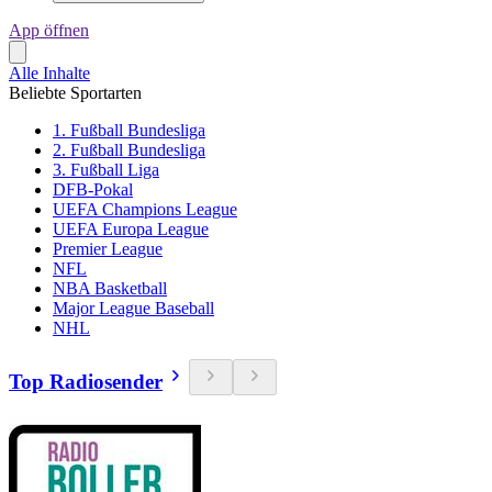
App öffnen
Alle Inhalte
Beliebte Sportarten
1. Fußball Bundesliga
2. Fußball Bundesliga
3. Fußball Liga
DFB-Pokal
UEFA Champions League
UEFA Europa League
Premier League
NFL
NBA Basketball
Major League Baseball
NHL
Top Radiosender