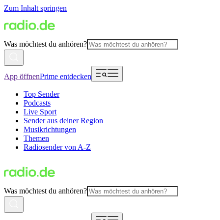
Zum Inhalt springen
Was möchtest du anhören?
App öffnen
Prime entdecken
Top Sender
Podcasts
Live Sport
Sender aus deiner Region
Musikrichtungen
Themen
Radiosender von A-Z
Was möchtest du anhören?