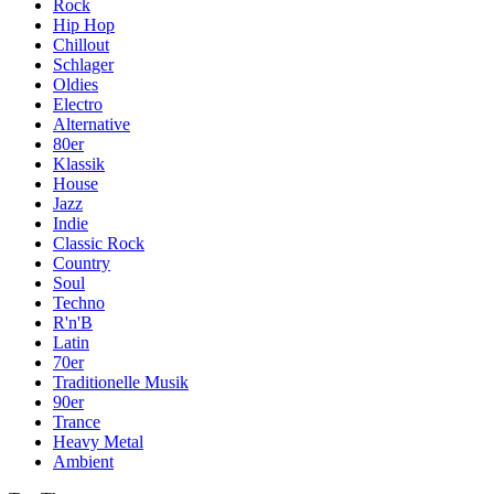
Rock
Hip Hop
Chillout
Schlager
Oldies
Electro
Alternative
80er
Klassik
House
Jazz
Indie
Classic Rock
Country
Soul
Techno
R'n'B
Latin
70er
Traditionelle Musik
90er
Trance
Heavy Metal
Ambient