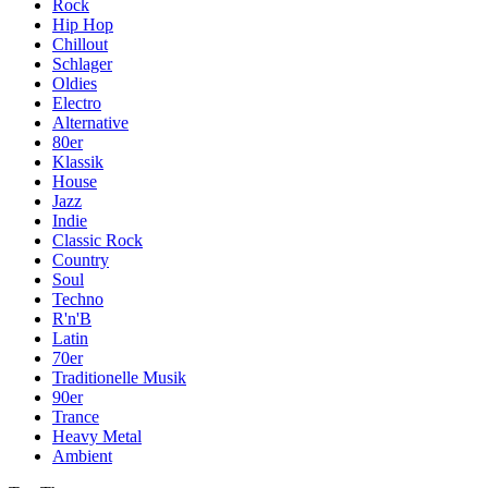
Rock
Hip Hop
Chillout
Schlager
Oldies
Electro
Alternative
80er
Klassik
House
Jazz
Indie
Classic Rock
Country
Soul
Techno
R'n'B
Latin
70er
Traditionelle Musik
90er
Trance
Heavy Metal
Ambient