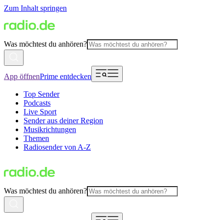
Zum Inhalt springen
Was möchtest du anhören?
App öffnen
Prime entdecken
Top Sender
Podcasts
Live Sport
Sender aus deiner Region
Musikrichtungen
Themen
Radiosender von A-Z
Was möchtest du anhören?