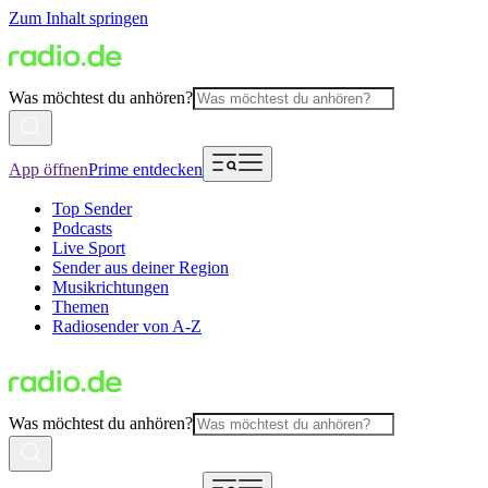
Zum Inhalt springen
Was möchtest du anhören?
App öffnen
Prime entdecken
Top Sender
Podcasts
Live Sport
Sender aus deiner Region
Musikrichtungen
Themen
Radiosender von A-Z
Was möchtest du anhören?