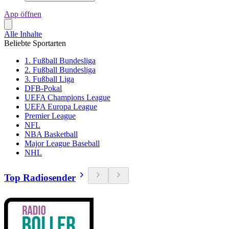
App öffnen
Alle Inhalte
Beliebte Sportarten
1. Fußball Bundesliga
2. Fußball Bundesliga
3. Fußball Liga
DFB-Pokal
UEFA Champions League
UEFA Europa League
Premier League
NFL
NBA Basketball
Major League Baseball
NHL
Top Radiosender