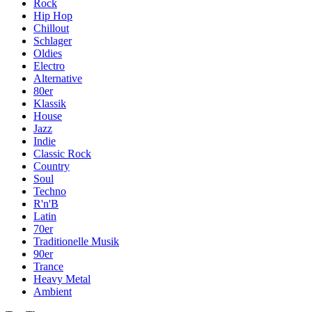
Rock
Hip Hop
Chillout
Schlager
Oldies
Electro
Alternative
80er
Klassik
House
Jazz
Indie
Classic Rock
Country
Soul
Techno
R'n'B
Latin
70er
Traditionelle Musik
90er
Trance
Heavy Metal
Ambient