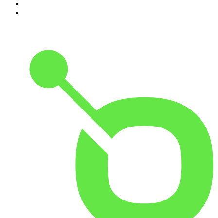
9
.
MORD AUF EX
10
.
Gemischtes Hack