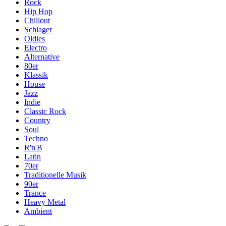
Rock
Hip Hop
Chillout
Schlager
Oldies
Electro
Alternative
80er
Klassik
House
Jazz
Indie
Classic Rock
Country
Soul
Techno
R'n'B
Latin
70er
Traditionelle Musik
90er
Trance
Heavy Metal
Ambient