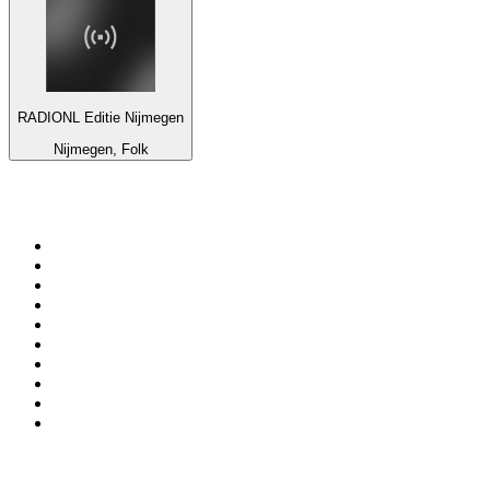
RADIONL Editie Nijmegen
Nijmegen, Folk
Top 100 auf
radio.de
1
.
Radio Bollerwagen
2
.
1LIVE
3
.
WDR 4 Ruhrgebiet
4
.
ANTENNE BAYERN
5
.
SWR3
6
.
SUNSHINE LIVE
7
.
bigFM
8
.
Radio Paloma - 100% Deutscher Schlager
9
.
Deutschlandfunk
10
.
Ballermann Radio
Top 100 Podcasts in
Deutschland