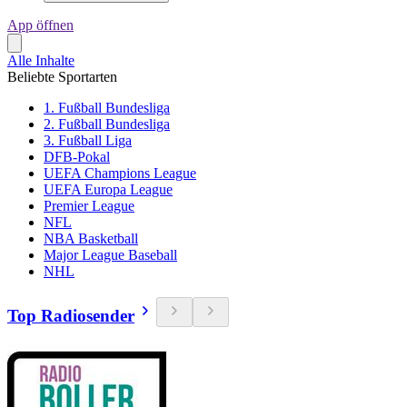
App öffnen
Alle Inhalte
Beliebte Sportarten
1. Fußball Bundesliga
2. Fußball Bundesliga
3. Fußball Liga
DFB-Pokal
UEFA Champions League
UEFA Europa League
Premier League
NFL
NBA Basketball
Major League Baseball
NHL
Top Radiosender