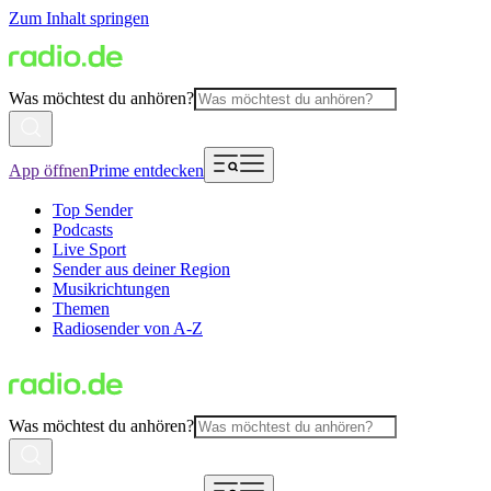
Zum Inhalt springen
Was möchtest du anhören?
App öffnen
Prime entdecken
Top Sender
Podcasts
Live Sport
Sender aus deiner Region
Musikrichtungen
Themen
Radiosender von A-Z
Was möchtest du anhören?