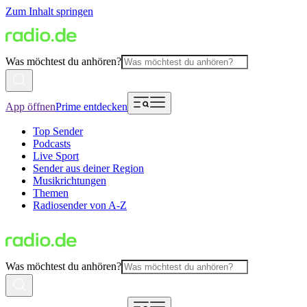
Zum Inhalt springen
Was möchtest du anhören?
App öffnen
Prime entdecken
Top Sender
Podcasts
Live Sport
Sender aus deiner Region
Musikrichtungen
Themen
Radiosender von A-Z
Was möchtest du anhören?