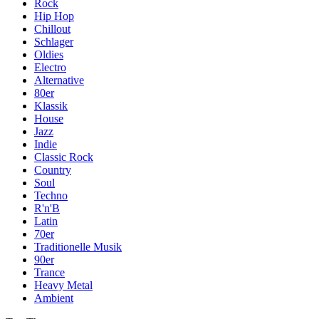
Rock
Hip Hop
Chillout
Schlager
Oldies
Electro
Alternative
80er
Klassik
House
Jazz
Indie
Classic Rock
Country
Soul
Techno
R'n'B
Latin
70er
Traditionelle Musik
90er
Trance
Heavy Metal
Ambient